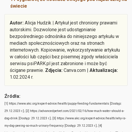
świecie
Autor:
Alicja Hudzik
|
Artykuł jest chroniony prawami
autorskimi. Dozwolone jest udostępnianie
bezpośredniego odnośnika do niniejszego artykułu w
mediach społecznościowych oraz na stronach
internetowych. Kopiowanie, wykorzystywanie artykułu
w całości lub części bez pisemnej zgody właściciela
serwisu psiPARK.pl jest zabronione i może być
ścigane prawnie.
Zdjęcia:
Canva.com |
Aktualizacja:
1.02.2024 r.
Źródła:
[1] https://www.akc.org/expert-advice/health/puppy-feeding-fundamentals [Dostęp:
29.12.2023 r.];
[2] https://advancedpetvet.com/2021/02/16/how-much-water-should-a-
dog-drink [Dostęp: 29.12.2023 r.];
[3] https://www.akc.org/expert-advice/health/why-is-
my-dog-peeing-so-much-urinary-frequency [Dostęp: 29.12.2023 r.];
[4]