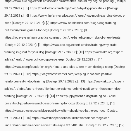
https://www.akc.org/expert-advice/health/how-often-should-my-dog-be-pooping [Dostęp:
29.12.2023 r.];
[5] https://thedooloop.com/blogs/blog/why-dog-poop-stinks [Dostęp:
29.12.2023 r.];
[6] https://www.thefarmersdog.com/digest/how-much-exercise-do-dogs-
need [Dostęp: 29.12.2023 r.];
[7] https://www.barclondon.com/blogs/dog-training-
behaviour/brain-games-for-dogs [Dostęp: 29.12.2023 r.];
[8]
https://todaysveterinarypractice.com/nutrition/the-benefits-and-risks-of-chew-treats
[Dostęp: 29.12.2023 r.];
[9] https://www.akc.org/expert-advice/training/why-crate-
training-is-great-for-your-dog [Dostęp: 29.12.2023 r.];
[10] https://www.akc.org/expert-
advice/health/how-much-do-puppies-sleep [Dostęp: 29.12.2023 r.];
[11]
https://www.sleepfoundation.org/animals-and-sleep/how-much-do-dogs-sleep [Dostęp:
29.12.2023 r.];
[12] https://longwoodvetcenter.com/keeping-it-positive-positive-
reinforcement-in-dog-training [Dostęp: 29.12.2023 r.];
[13] https://www.akc.org/expert-
advice/training/operant-conditioning-the-science-behind-positive-reinforcement-dog-
training [Dostęp: 29.12.2023 r.];
[14] https://puppypotentialdogtraining.co.uk/the-
benefits-of-positive-reward-based-training-for-dogs [Dostęp: 29.12.2023 r.];
[15]
https://www.ethosvet.com/blog-post/how-often-should-you-bathe-your-dog [Dostęp:
29.12.2023 r.];
[16] https://www.independent.co.uk/news/science/dogs-can-
understand-human-speech-scientists-say-a7216481.html [Dostęp: 29.12.2023 r.];
[17]