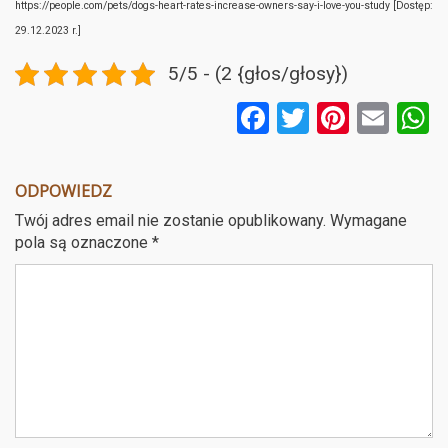
https://people.com/pets/dogs-heart-rates-increase-owners-say-i-love-you-study [Dostęp:
29.12.2023 r.]
5/5 - (2 {głos/głosy})
F
T
Pi
E
a
wi
nt
m
ce
tt
er
ail
a
ODPOWIEDZ
b
er
es
Twój adres email nie zostanie opublikowany.
Wymagane
o
t
pola są oznaczone
*
o
k