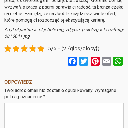
pracę z czworonogami. Jeśli jesteś osobą, która nie boi się
wyzwań, a praca z psami sprawia ci radość, ta branża czeka
na ciebie. Pamiętaj, że na Jooble znajdziesz wiele ofert,
które pomogą ci rozpocząć tę ekscytującą karierę.
Artykuł partnera: pl.jobble.org; zdjęcie: pexels-gustavo-fring-
6816841.jpg
5/5 - (2 {głos/głosy})
F
T
Pi
E
a
wi
nt
m
ce
tt
er
ail
a
ODPOWIEDZ
b
er
es
Twój adres email nie zostanie opublikowany.
Wymagane
o
t
pola są oznaczone
*
o
k