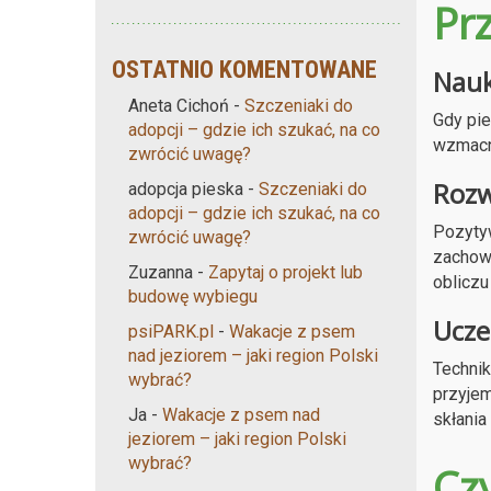
Pr
OSTATNIO KOMENTOWANE
Nauk
Aneta Cichoń
-
Szczeniaki do
Gdy pie
adopcji – gdzie ich szukać, na co
wzmacni
zwrócić uwagę?
Rozw
adopcja pieska
-
Szczeniaki do
adopcji – gdzie ich szukać, na co
Pozyty
zwrócić uwagę?
zachowa
Zuzanna
-
Zapytaj o projekt lub
obliczu
budowę wybiegu
Ucze
psiPARK.pl
-
Wakacje z psem
nad jeziorem – jaki region Polski
Technik
wybrać?
przyjem
Ja
-
Wakacje z psem nad
skłania
jeziorem – jaki region Polski
wybrać?
Cz