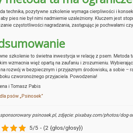
da technika, pozytywne szkolenie wymaga cierpliwości i konse
 aby pies nie był nimi nadmiernie uzależniony. Kluczem jest st
zanie częstotliwości nagradzania, zastępując je pochwałami cz
dsumowanie
ne szkolenie to świetna inwestycja w relację z psem. Metoda ta 
im wzmacnia więź opartą na zaufaniu i zrozumieniu. Wybieraj
na rozwój w bezpiecznym i przyjaznym środowisku, a sobie – r
 boku czworonożnego przyjaciela. Powodzenia!
ena i Tomasz Pabis
dla psów „Psinosek”
 sponsorowany psinosek.pl, zdjęcie: pixabay.com/photos/dog-s
5/5 - (2 {głos/głosy})