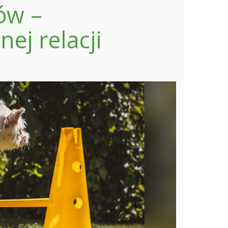
ów –
j relacji