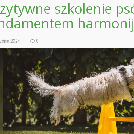
zytywne szkolenie ps
ndamentem harmonijne
udnia 2024
0