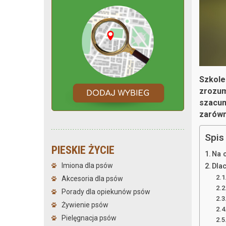
Szkolen
zrozum
szacun
zarówn
Spis 
PIESKIE ŻYCIE
Na 
Imiona dla psów
Dla
Akcesoria dla psów
Porady dla opiekunów psów
Żywienie psów
Pielęgnacja psów