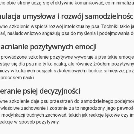
ie obie strony uczą się efektywnie komunikować, co minimalizu
ulacja umysłowa i rozwój samodzielnośc
ne szkolenie wspiera rozwój intelektualny psa. Techniki takie 
ń, naśladownictwo angażują psa do myślenia i podejmowania de
cnianie pozytywnych emocji
prowadzone szkolenie pozytywne wywołuje u psa takie emocje ja
 staje się dla psa nie tylko nauką, ale również źródłem pozytyw
iczy w kolejnych sesjach szkoleniowych i buduje silniejsze, p
procesem nauki.
eranie psiej decyzyjności
ne szkolenie daje psu przestrzeń do samodzielnego podejmowa
właściwe zachowanie i zostanie za to nagrodzony, jego pewnoś
 modyfikacji trudnych zachowań, takich jak reakcje lękowe czy 
eakcje w sposób pozytywny.