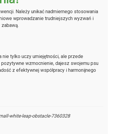
kwencji. Należy unikać nadmiernego stosowania
opniowe wprowadzanie trudniejszych wyzwań i
y zabawą.
nie tylko uczy umiejętności, ale przede
ąc pozytywne wzmocnienie, dajesz swojemu psu
adość z efektywnej współpracy i harmonijnego
mall-white-leap-obstacle-7360328