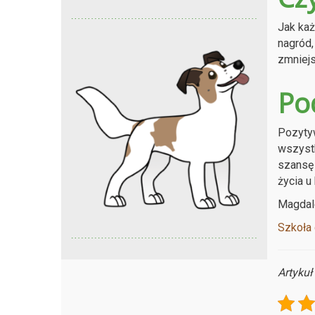
Jak każ
nagród,
zmniejs
Po
Pozytyw
wszystk
szansę 
życia u
Magdal
Szkoła 
Artykuł