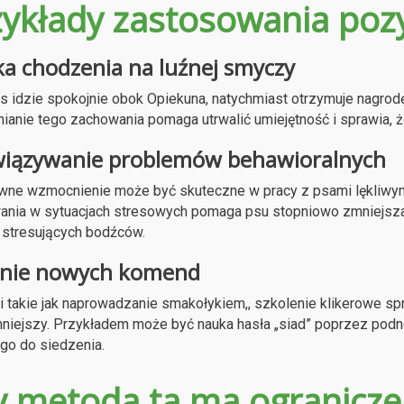
zykłady zastosowania poz
a chodzenia na luźnej smyczy
s idzie spokojnie obok Opiekuna, natychmiast otrzymuje nagrod
anie tego zachowania pomaga utrwalić umiejętność i sprawia, że
iązywanie problemów behawioralnych
wne wzmocnienie może być skuteczne w pracy z psami lękliwym
nia w sytuacjach stresowych pomaga psu stopniowo zmniejsza
 stresujących bodźców.
nie nowych komend
i takie jak naprowadzanie smakołykiem,, szkolenie klikerowe spra
niejszy. Przykładem może być nauka hasła „siad” poprzez podn
 go do siedzenia.
y metoda ta ma ogranicze