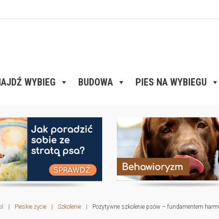
AJDŹ WYBIEG
BUDOWA
PIES NA WYBIEGU
pl
|
Pieskie życie
|
Szkolenie
|
Pozytywne szkolenie psów – fundamentem harmoni