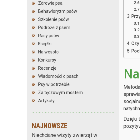
Zdrowie psa
Behawioryzm psów
Prz
Szkolenie psów
Podróże z psem
Rasy psów
Czy
Książki
Pod
Na wesoło
Konkursy
Na
Recenzje
Wiadomości o psach
Psy w potrzebie
Metoda 
Za tęczowym mostem
sprawia
Artykuły
socjaln
natychm
Dzięki 
NAJNOWSZE
pozytyw
Niechciane wizyty zwierząt w