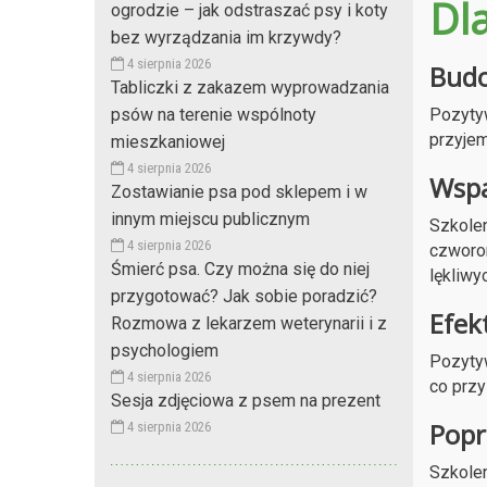
Dl
ogrodzie – jak odstraszać psy i koty
bez wyrządzania im krzywdy?
4 sierpnia 2026
Budo
Tabliczki z zakazem wyprowadzania
Pozytyw
psów na terenie wspólnoty
przyjem
mieszkaniowej
4 sierpnia 2026
Wspa
Zostawianie psa pod sklepem i w
innym miejscu publicznym
Szkolen
4 sierpnia 2026
czworo
Śmierć psa. Czy można się do niej
lękliwy
przygotować? Jak sobie poradzić?
Efek
Rozmowa z lekarzem weterynarii i z
psychologiem
Pozyty
4 sierpnia 2026
co przy
Sesja zdjęciowa z psem na prezent
Popr
4 sierpnia 2026
Szkolen