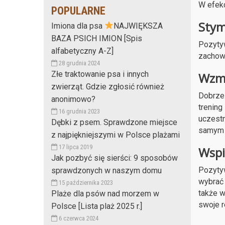
W efekc
POPULARNE
Stym
Imiona dla psa
NAJWIĘKSZA
BAZA PSICH IMION [Spis
Pozytyw
alfabetyczny A-Z]
zachowa
28 grudnia 2024
Złe traktowanie psa i innych
Wzma
zwierząt. Gdzie zgłosić również
Dobrze 
anonimowo?
trening
16 grudnia 2023
uczestn
Dębki z psem. Sprawdzone miejsce
samym 
z najpiękniejszymi w Polsce plażami
17 lipca 2019
Wspi
Jak pozbyć się sierści: 9 sposobów
Pozytyw
sprawdzonych w naszym domu
wybrać 
15 października 2023
także w
Plaże dla psów nad morzem w
swoje r
Polsce [Lista plaż 2025 r.]
6 czerwca 2024