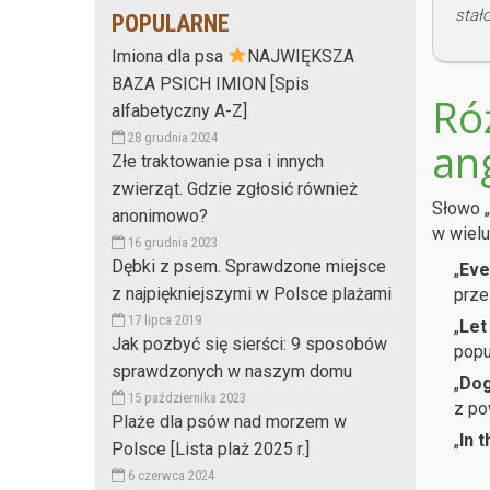
stał
POPULARNE
Imiona dla psa
NAJWIĘKSZA
BAZA PSICH IMION [Spis
Ró
alfabetyczny A-Z]
28 grudnia 2024
an
Złe traktowanie psa i innych
zwierząt. Gdzie zgłosić również
Słowo „
anonimowo?
w wielu
16 grudnia 2023
Dębki z psem. Sprawdzone miejsce
„
Eve
z najpiękniejszymi w Polsce plażami
prze
17 lipca 2019
„
Let
Jak pozbyć się sierści: 9 sposobów
popu
sprawdzonych w naszym domu
„
Dog
15 października 2023
z po
Plaże dla psów nad morzem w
„
In 
Polsce [Lista plaż 2025 r.]
6 czerwca 2024