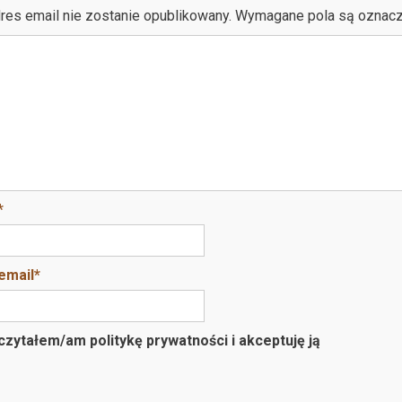
res email nie zostanie opublikowany.
Wymagane pola są oznac
*
email
*
zytałem/am politykę prywatności i akceptuję ją