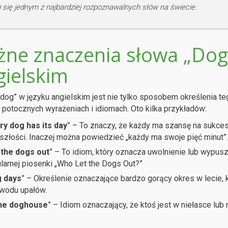
o się jednym z najbardziej rozpoznawalnych słów na świecie.
żne znaczenia słowa „Dog
gielskim
dog” w języku angielskim jest nie tylko sposobem określenia te
 potocznych wyrażeniach i idiomach. Oto kilka przykładów:
ry dog has its day
” – To znaczy, że każdy ma szansę na sukces
szłości. Inaczej można powiedzieć „każdy ma swoje pięć minut”.
 the dogs out
” – To idiom, który oznacza uwolnienie lub wypusz
larnej piosenki „Who Let the Dogs Out?”
 days
” – Określenie oznaczające bardzo gorący okres w lecie, 
wodu upałów.
the doghouse
” – Idiom oznaczający, że ktoś jest w niełasce lu