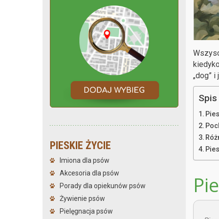
Wszyscy
kiedyko
„dog” i
Spis 
Pie
Poc
Róż
PIESKIE ŻYCIE
Pie
Imiona dla psów
Akcesoria dla psów
Pi
Porady dla opiekunów psów
Żywienie psów
Pielęgnacja psów