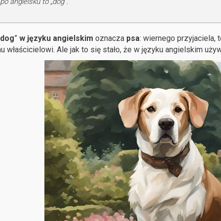
po angielsku to „dog”.
dog
”
w języku angielskim
oznacza
psa
: wiernego przyjaciela, 
 właścicielowi. Ale jak to się stało, że w języku angielskim uż