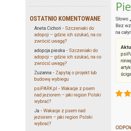
Pi
OSTATNIO KOMENTOWANE
Słowo
Bez wzg
Aneta Cichoń
-
Szczeniaki do
na cały
adopcji – gdzie ich szukać, na co
zwrócić uwagę?
Aktu
adopcja pieska
-
Szczeniaki do
psiP
adopcji – gdzie ich szukać, na co
nini
zwrócić uwagę?
arty
Zuzanna
-
Zapytaj o projekt lub
ścig
budowę wybiegu
psiPARK.pl
-
Wakacje z psem
nad jeziorem – jaki region Polski
wybrać?
Ja
-
Wakacje z psem nad
jeziorem – jaki region Polski
wybrać?
ODPO