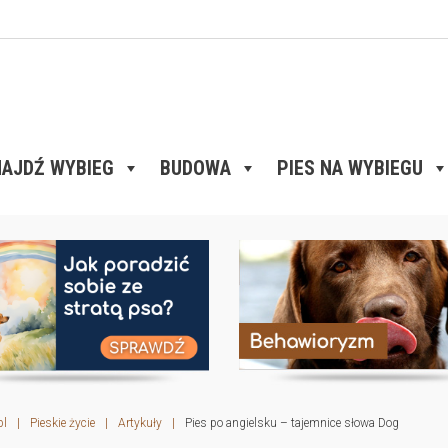
AJDŹ WYBIEG
BUDOWA
PIES NA WYBIEGU
pl
|
Pieskie życie
|
Artykuły
|
Pies po angielsku – tajemnice słowa Dog