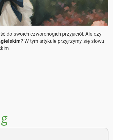
ść do swoich czworonogich przyjaciół. Ale czy
ngielskim
? W tym artykule przyjrzymy się słowu
skim.
og