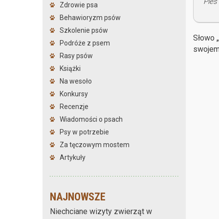
Pies 
Zdrowie psa
Behawioryzm psów
Szkolenie psów
Słowo „
Podróże z psem
swojemu
Rasy psów
Książki
Na wesoło
Konkursy
Recenzje
Wiadomości o psach
Psy w potrzebie
Za tęczowym mostem
Artykuły
NAJNOWSZE
Niechciane wizyty zwierząt w