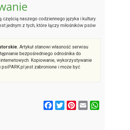
wanie
ą częścią naszego codziennego języka i kultury.
est jednym z tych, które łączy miłośników psów
torskie.
Artykuł stanowi własność serwisu
ostępnianie bezpośredniego odnośnika do
 internetowych. Kopiowanie, wykorzystywanie
u psiPARK.pl jest zabronione i może być
F
T
Pi
E
W
a
wi
nt
m
h
ce
tt
er
ail
at