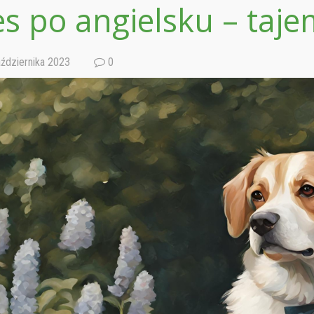
es po angielsku – taj
ździernika 2023
0