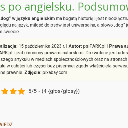
es po angielsku. Podsumo
„dog” w języku angielskim
ma bogatą historię i jest nieodłączn
lędu na język, miłość do psów jest uniwersalna, a słowo „dog” j
m świecie.
alizacja:
15 października 2023 r. |
Autor:
psiPARK.pl |
Prawa au
ARK.pl i jest chroniony prawami autorskimi. Dozwolone jest ud
ejszego artykułu w mediach społecznościowych oraz na stronach
kułu w całości lub części bez pisemnej zgody właściciela serwis
ane prawnie.
Zdjęcie:
pixabay.com
5/5 - (4 {głos/głosy})
WIEDZ