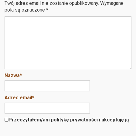
b
er
es
Twój adres email nie zostanie opublikowany.
Wymagane
o
t
pola są oznaczone
*
o
k
Nazwa
*
Adres email
*
Przeczytałem/am politykę prywatności i akceptuję ją