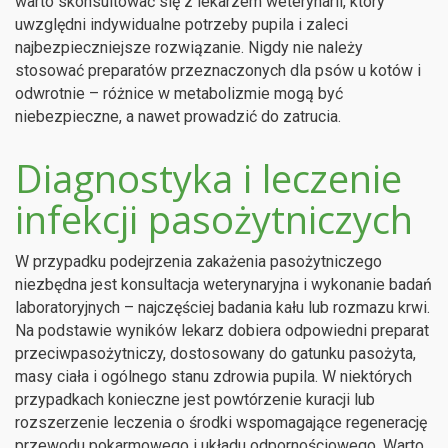
warto skonsultować się z lekarzem weterynarii, który
uwzględni indywidualne potrzeby pupila i zaleci
najbezpieczniejsze rozwiązanie. Nigdy nie należy
stosować preparatów przeznaczonych dla psów u kotów i
odwrotnie – różnice w metabolizmie mogą być
niebezpieczne, a nawet prowadzić do zatrucia.
Diagnostyka i leczenie
infekcji pasożytniczych
W przypadku podejrzenia zakażenia pasożytniczego
niezbędna jest konsultacja weterynaryjna i wykonanie badań
laboratoryjnych – najczęściej badania kału lub rozmazu krwi.
Na podstawie wyników lekarz dobiera odpowiedni preparat
przeciwpasożytniczy, dostosowany do gatunku pasożyta,
masy ciała i ogólnego stanu zdrowia pupila. W niektórych
przypadkach konieczne jest powtórzenie kuracji lub
rozszerzenie leczenia o środki wspomagające regenerację
przewodu pokarmowego i układu odpornościowego. Warto