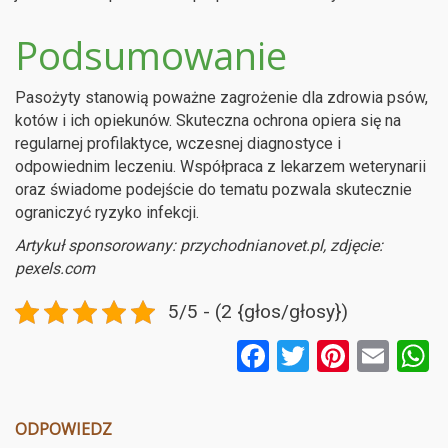
Podsumowanie
Pasożyty stanowią poważne zagrożenie dla zdrowia psów,
kotów i ich opiekunów. Skuteczna ochrona opiera się na
regularnej profilaktyce, wczesnej diagnostyce i
odpowiednim leczeniu. Współpraca z lekarzem weterynarii
oraz świadome podejście do tematu pozwala skutecznie
ograniczyć ryzyko infekcji.
Artykuł sponsorowany: przychodnianovet.pl, zdjęcie:
pexels.com
5/5 - (2 {głos/głosy})
F
T
Pi
E
a
wi
nt
m
ce
tt
er
ail
a
ODPOWIEDZ