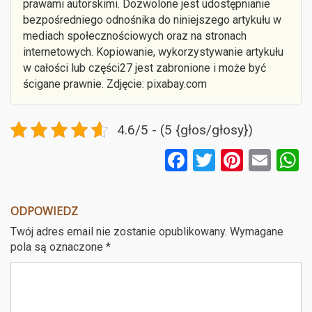
prawami autorskimi. Dozwolone jest udostępnianie
bezpośredniego odnośnika do niniejszego artykułu w
mediach społecznościowych oraz na stronach
internetowych. Kopiowanie, wykorzystywanie artykułu
w całości lub części27 jest zabronione i może być
ścigane prawnie. Zdjęcie: pixabay.com
4.6/5 - (5 {głos/głosy})
F
T
Pi
E
a
wi
nt
m
ce
tt
er
ail
a
ODPOWIEDZ
b
er
es
Twój adres email nie zostanie opublikowany.
Wymagane
o
t
pola są oznaczone
*
o
k