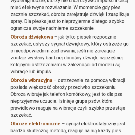
wybierają ludzie, którzy nie chcą używać impulsu a chcą
mieć efektwyne rozwiązanie. W momencie gdy pies
zacznie szczekać, obroża zarejstruje dźwięk i zaaplikuje
spray. Dla pieska jest to nieprzyjemne dlatego szybko
ogranicza swoje nadmierne szczekanie.
Obroża dźwiękowa
– jak tylko piesek rozpocznie
szczekać, usłyszy sygnał dźwiękowy, który ostrzeże go
o nieodpowiednim zachowaniu, jeśli nie zareaguje
zostaje wysłany bardziej donośny dźwięk, najczęściej
kolejnymi ostrzeżeniami w zależności od modelu są
wibracje lub impuls.
Obroża wibracyjna
– ostrzeżenie za pomocą wibracji
posiada większość obroży przeciwko szczekaniu.
Obroża wibruje jak telefon komórkowy, jest to dla psa
nieprzyjemne uczucie. Istnieje grupa psów, która
prawidłowo reaguje na wibracje czyli szybko przestaje
szczekać.
Obroże elektroniczne
– syngał elektrostatyczny jest
bardzo skuteczną metodą, reaguje na nią każdy pies.