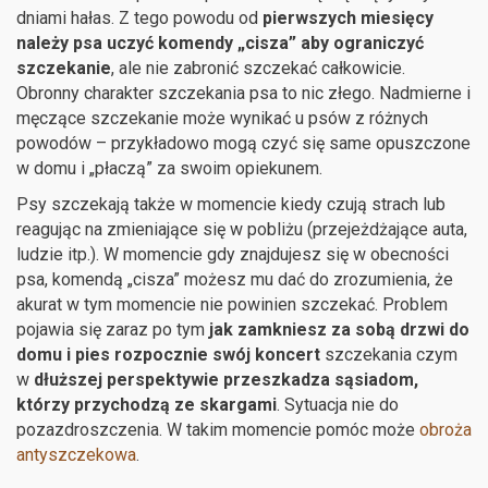
dniami hałas. Z tego powodu od
pierwszych miesięcy
należy psa uczyć komendy „cisza” aby ograniczyć
szczekanie
, ale nie zabronić szczekać całkowicie.
Obronny charakter szczekania psa to nic złego. Nadmierne i
męczące szczekanie może wynikać u psów z różnych
powodów – przykładowo mogą czyć się same opuszczone
w domu i „płaczą” za swoim opiekunem.
Psy szczekają także w momencie kiedy czują strach lub
reagując na zmieniające się w pobliżu (przejeżdżające auta,
ludzie itp.). W momencie gdy znajdujesz się w obecności
psa, komendą „cisza” możesz mu dać do zrozumienia, że
akurat w tym momencie nie powinien szczekać. Problem
pojawia się zaraz po tym
jak zamkniesz za sobą drzwi do
domu i pies rozpocznie swój koncert
szczekania czym
w
dłuższej perspektywie przeszkadza sąsiadom,
którzy przychodzą ze skargami
. Sytuacja nie do
pozazdroszczenia. W takim momencie pomóc może
obroża
antyszczekowa
.