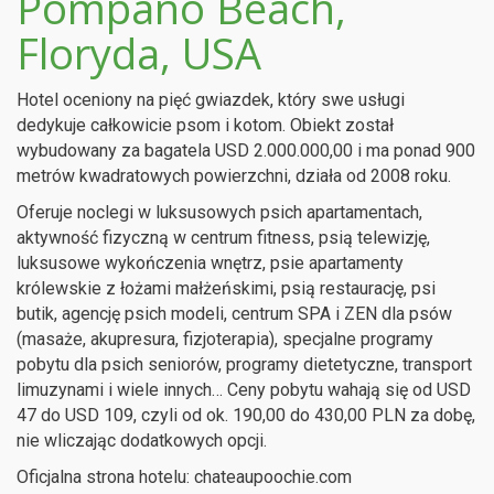
Pompano Beach,
Floryda, USA
Hotel oceniony na pięć gwiazdek, który swe usługi
dedykuje całkowicie psom i kotom. Obiekt został
wybudowany za bagatela USD 2.000.000,00 i ma ponad 900
metrów kwadratowych powierzchni, działa od 2008 roku.
Oferuje noclegi w luksusowych psich apartamentach,
aktywność fizyczną w centrum fitness, psią telewizję,
luksusowe wykończenia wnętrz, psie apartamenty
królewskie z łożami małżeńskimi, psią restaurację, psi
butik, agencję psich modeli, centrum SPA i ZEN dla psów
(masaże, akupresura, fizjoterapia), specjalne programy
pobytu dla psich seniorów, programy dietetyczne, transport
limuzynami i wiele innych… Ceny pobytu wahają się od USD
47 do USD 109, czyli od ok. 190,00 do 430,00 PLN za dobę,
nie wliczając dodatkowych opcji.
Oficjalna strona hotelu: chateaupoochie.com