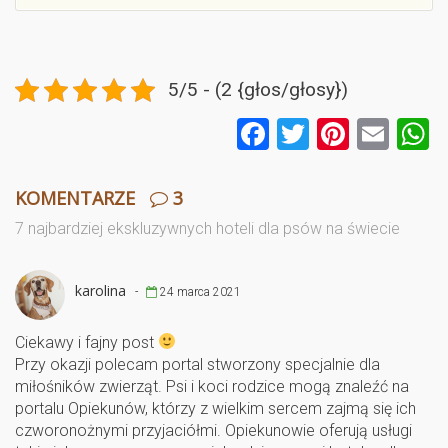
5/5 - (2 {głos/głosy})
F
T
Pi
E
a
wi
nt
m
ce
tt
er
ail
a
KOMENTARZE
3
b
er
es
7 najbardziej ekskluzywnych hoteli dla psów na świecie
o
t
o
karolina
-
24 marca 2021
k
Ciekawy i fajny post
Przy okazji polecam portal stworzony specjalnie dla
miłośników zwierząt. Psi i koci rodzice mogą znaleźć na
portalu Opiekunów, którzy z wielkim sercem zajmą się ich
czworonożnymi przyjaciółmi. Opiekunowie oferują usługi