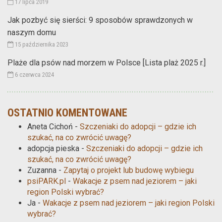
17 lipca 2019
Jak pozbyć się sierści: 9 sposobów sprawdzonych w
naszym domu
15 października 2023
Plaże dla psów nad morzem w Polsce [Lista plaż 2025 r.]
6 czerwca 2024
OSTATNIO KOMENTOWANE
Aneta Cichoń
-
Szczeniaki do adopcji – gdzie ich
szukać, na co zwrócić uwagę?
adopcja pieska
-
Szczeniaki do adopcji – gdzie ich
szukać, na co zwrócić uwagę?
Zuzanna
-
Zapytaj o projekt lub budowę wybiegu
psiPARK.pl
-
Wakacje z psem nad jeziorem – jaki
region Polski wybrać?
Ja
-
Wakacje z psem nad jeziorem – jaki region Polski
wybrać?