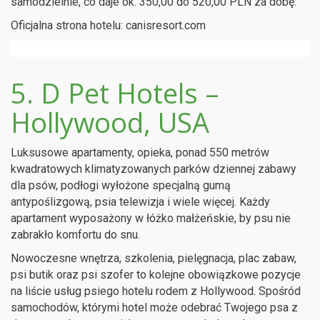
samodzielnie, co daje ok. 350,00 do 520,00 PLN za dobę.
Oficjalna strona hotelu: canisresort.com
5. D Pet Hotels –
Hollywood, USA
Luksusowe apartamenty, opieka, ponad 550 metrów
kwadratowych klimatyzowanych parków dziennej zabawy
dla psów, podłogi wyłożone specjalną gumą
antypoślizgową, psia telewizja i wiele więcej. Każdy
apartament wyposażony w łóżko małżeńskie, by psu nie
zabrakło komfortu do snu.
Nowoczesne wnętrza, szkolenia, pielęgnacja, plac zabaw,
psi butik oraz psi szofer to kolejne obowiązkowe pozycje
na liście usług psiego hotelu rodem z Hollywood. Spośród
samochodów, którymi hotel może odebrać Twojego psa z