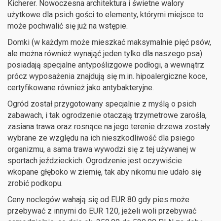
Kicherer. Nowoczesna architektura i świetne walory
użytkowe dla psich gości to elementy, którymi miejsce to
może pochwalić się już na wstępie.
Domki (w każdym może mieszkać maksymalnie pięć psów,
ale można również wynająć jeden tylko dla naszego psa)
posiadają specjalne antypoślizgowe podłogi, a wewnątrz
prócz wyposażenia znajdują się m.in. hipoalergiczne koce,
certyfikowane również jako antybakteryjne.
Ogród został przygotowany specjalnie z myślą o psich
zabawach, i tak ogrodzenie otaczają trzymetrowe zarośla,
zasiana trawa oraz rosnące na jego terenie drzewa zostały
wybrane ze względu na ich nieszkodliwość dla psiego
organizmu, a sama trawa wywodzi się z tej używanej w
sportach jeździeckich. Ogrodzenie jest oczywiście
wkopane głęboko w ziemię, tak aby nikomu nie udało się
zrobić podkopu.
Ceny noclegów wahają się od EUR 80 gdy pies może
przebywać z innymi do EUR 120, jeżeli woli przebywać