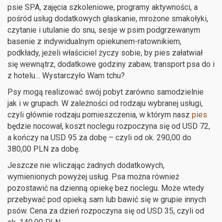
psie SPA, zajęcia szkoleniowe, programy aktywności, a
pośród usług dodatkowych głaskanie, mrożone smakołyki,
czytanie i utulanie do snu, sesje w psim podgrzewanym
basenie z indywidualnym opiekunem-ratownikiem,
podkłady, jeżeli właściciel życzy sobie, by pies załatwiał
się wewnątrz, dodatkowe godziny zabaw, transport psa do i
z hotelu… Wystarczyło Wam tchu?
Psy mogą realizować swój pobyt zarówno samodzielnie
jak i w grupach. W zależności od rodzaju wybranej usługi,
czyli głównie rodzaju pomieszczenia, w którym nasz
pies
będzie nocował, koszt noclegu rozpoczyna się od USD 72,
a kończy na USD 95 za dobę – czyli od ok. 290,00 do
380,00 PLN za dobę.
Jeszcze nie wliczając żadnych dodatkowych,
wymienionych powyżej usług. Psa można również
pozostawić na dzienną opiekę bez noclegu. Może wtedy
przebywać pod opieką sam lub bawić się w grupie innych
psów. Cena za dzień rozpoczyna się od USD 35, czyli od