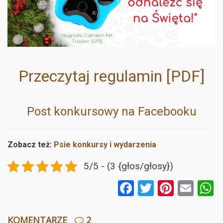
Przeczytaj regulamin [PDF]
Post konkursowy na Facebooku
Zobacz też:
Psie konkursy i wydarzenia
5/5 - (3 {głos/głosy})
F
T
Pi
E
a
wi
nt
m
ce
tt
er
ail
a
KOMENTARZE
2