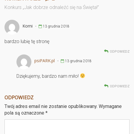
b
er
es
Konkurs „Jak dobrze odnaleźć się na Święta!”
o
t
o
Korni
-
13 grudnia 2018
k
bardzo lubię tę stronę
ODPOWIEDZ
psiPARK.pl
-
13 grudnia 2018
Dziękujemy, bardzo nam miło!
ODPOWIEDZ
ODPOWIEDZ
Twój adres email nie zostanie opublikowany.
Wymagane
pola są oznaczone
*