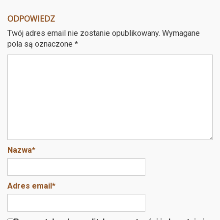
ce
tt
er
ail
a
ODPOWIEDZ
b
er
es
Twój adres email nie zostanie opublikowany.
Wymagane
o
t
pola są oznaczone
*
o
k
Nazwa
*
Adres email
*