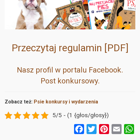
Przeczytaj regulamin [PDF]
Nasz profil w portalu Facebook.
Post konkursowy.
Zobacz też:
Psie konkursy i wydarzenia
5/5 - (1 {głos/głosy})
F
T
Pi
E
a
wi
nt
m