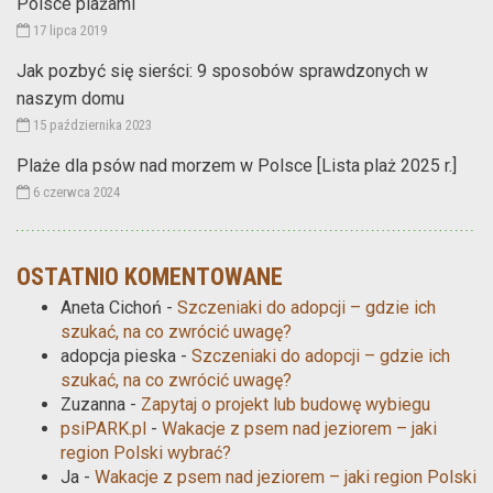
Polsce plażami
17 lipca 2019
Jak pozbyć się sierści: 9 sposobów sprawdzonych w
naszym domu
15 października 2023
Plaże dla psów nad morzem w Polsce [Lista plaż 2025 r.]
6 czerwca 2024
OSTATNIO KOMENTOWANE
Aneta Cichoń
-
Szczeniaki do adopcji – gdzie ich
szukać, na co zwrócić uwagę?
adopcja pieska
-
Szczeniaki do adopcji – gdzie ich
szukać, na co zwrócić uwagę?
Zuzanna
-
Zapytaj o projekt lub budowę wybiegu
psiPARK.pl
-
Wakacje z psem nad jeziorem – jaki
region Polski wybrać?
Ja
-
Wakacje z psem nad jeziorem – jaki region Polski