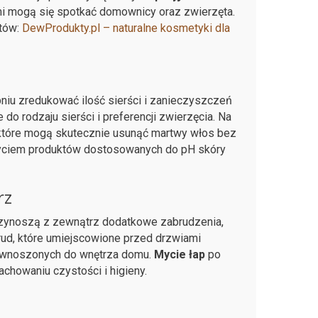
órymi mogą się spotkać domownicy oraz zwierzęta.
ntów:
DewProdukty.pl – naturalne kosmetyki dla
iu zredukować ilość sierści i zanieczyszczeń
o rodzaju sierści i preferencji zwierzęcia. Na
, które mogą skutecznie usunąć martwy włos bez
yciem produktów dostosowanych do pH skóry
rz
rzynoszą z zewnątrz dodatkowe zabrudzenia,
rud, które umiejscowione przed drzwiami
 wnoszonych do wnętrza domu.
Mycie łap
po
howaniu czystości i higieny.