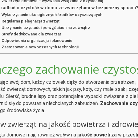
Zwierzęta domowe – wyzwania związane z czystością
 zadbać o czystość w domu ze zwierzętami w bezpieczny sposób
Wykorzystanie ekologicznych środków czyszczących
Regularna pielęgnacja zwierząt
Utrzymanie czystości po wyjściach na zewnątrz
Strefy dedykowane dla zwierząt
Odpowiednia organizacja i planowanie
Zastosowanie nowoczesnych technologii
czego zachowanie czystośc
jąc swój dom, każdy człowiek dąży do stworzenia przestrzeni, kt
ć zwierząt domowych, takich jak psy, koty, czy małe ssaki, cz
lu. Sierść, brudne łapy oraz potencjalne wypadki związane z pi
nić się do powstania niechcianych zabrudzeń.
Zachowanie czy
go środowiska życia.
w zwierząt na jakość powietrza i zdrowi
ęta domowe mają również wpływ na
jakość powietrza
w przestr