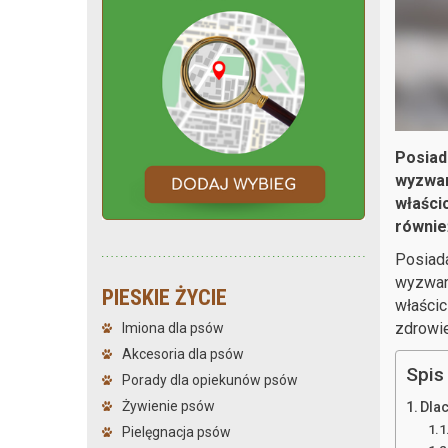
Posiad
wyzwan
właści
również
Posiada
wyzwani
PIESKIE ŻYCIE
właścic
zdrowie
Imiona dla psów
Akcesoria dla psów
Spis 
Porady dla opiekunów psów
Żywienie psów
Dla
Pielęgnacja psów