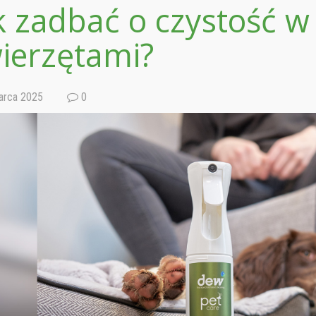
k zadbać o czystość 
ierzętami?
rca 2025
0