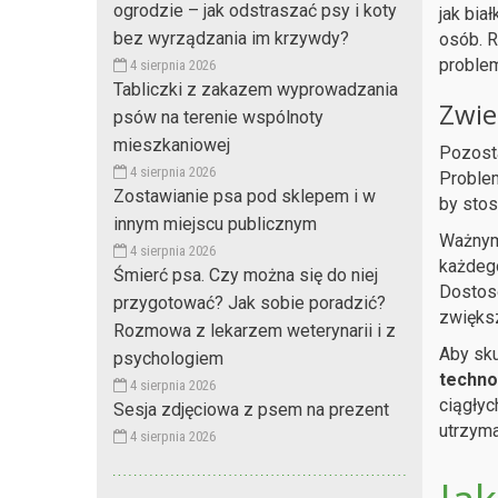
ogrodzie – jak odstraszać psy i koty
jak bia
bez wyrządzania im krzywdy?
osób. R
problem
4 sierpnia 2026
Tabliczki z zakazem wyprowadzania
Zwie
psów na terenie wspólnoty
mieszkaniowej
Pozosta
4 sierpnia 2026
Problem
Zostawianie psa pod sklepem i w
by stos
innym miejscu publicznym
Ważnym 
4 sierpnia 2026
każdego
Śmierć psa. Czy można się do niej
Dostoso
przygotować? Jak sobie poradzić?
zwiększ
Rozmowa z lekarzem weterynarii i z
Aby sk
psychologiem
techno
4 sierpnia 2026
ciągłyc
Sesja zdjęciowa z psem na prezent
utrzyma
4 sierpnia 2026