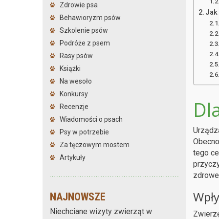
Zdrowie psa
Jak
Behawioryzm psów
Szkolenie psów
Podróże z psem
Rasy psów
Książki
Na wesoło
Konkursy
Dla
Recenzje
Wiadomości o psach
Urządza
Psy w potrzebie
Obecnoś
Za tęczowym mostem
tego ce
Artykuły
przyczy
zdrowe
Wpły
NAJNOWSZE
Niechciane wizyty zwierząt w
Zwierz