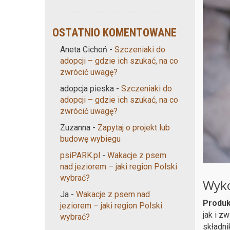
OSTATNIO KOMENTOWANE
Aneta Cichoń
-
Szczeniaki do
adopcji – gdzie ich szukać, na co
zwrócić uwagę?
adopcja pieska
-
Szczeniaki do
adopcji – gdzie ich szukać, na co
zwrócić uwagę?
Zuzanna
-
Zapytaj o projekt lub
budowę wybiegu
psiPARK.pl
-
Wakacje z psem
nad jeziorem – jaki region Polski
wybrać?
Wyko
Ja
-
Wakacje z psem nad
Produk
jeziorem – jaki region Polski
jak i z
wybrać?
składni