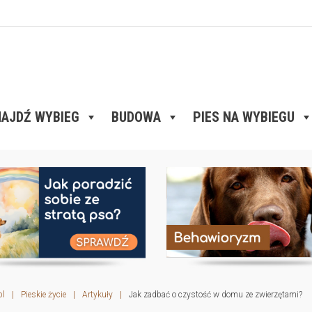
AJDŹ WYBIEG
BUDOWA
PIES NA WYBIEGU
pl
|
Pieskie życie
|
Artykuły
|
Jak zadbać o czystość w domu ze zwierzętami?