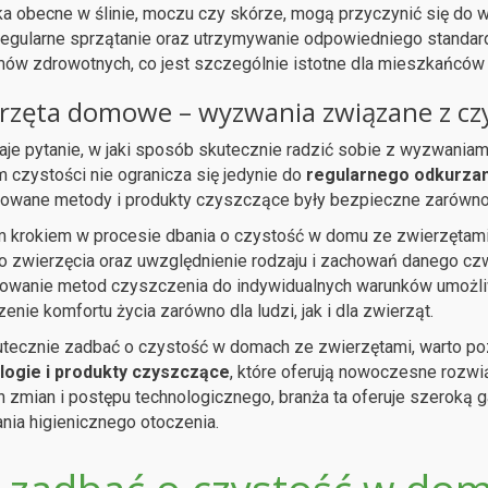
łka obecne w ślinie, moczu czy skórze, mogą przyczynić się do w
egularne sprzątanie oraz utrzymywanie odpowiedniego standard
ów zdrowotnych, co jest szczególnie istotne dla mieszkańców
rzęta domowe – wyzwania związane z czy
je pytanie, w jaki sposób skutecznie radzić sobie z wyzwaniami
 czystości nie ogranicza się jedynie do
regularnego odkurzan
owane metody i produkty czyszczące były bezpieczne zarówno 
krokiem w procesie dbania o czystość w domu ze zwierzętami 
 zwierzęcia oraz uwzględnienie rodzaju i zachowań danego czw
wanie metod czyszczenia do indywidualnych warunków umożliw
enie komfortu życia zarówno dla ludzi, jak i dla zwierząt.
utecznie zadbać o czystość w domach ze zwierzętami, warto p
logie i produkty czyszczące
, które oferują nowoczesne rozw
h zmian i postępu technologicznego, branża ta oferuje szeroką 
nia higienicznego otoczenia.