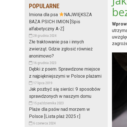
Ja
POPULARNE
be
Imiona dla psa
NAJWIĘKSZA
BAZA PSICH IMION [Spis
Wprowa
alfabetyczny A-Z]
utrzyma
28 grudnia 2024
uwzględ
Złe traktowanie psa i innych
zagroże
zwierząt. Gdzie zgłosić również
anonimowo?
16 grudnia 2023
Dębki z psem. Sprawdzone miejsce
z najpiękniejszymi w Polsce plażami
17 lipca 2019
Jak pozbyć się sierści: 9 sposobów
sprawdzonych w naszym domu
15 października 2023
Plaże dla psów nad morzem w
Polsce [Lista plaż 2025 r.]
6 czerwca 2024