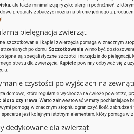
iska
, ale także minimalizują ryzyko alergii i podrażnień, z kt
dowe preparaty zobaczyć można na stronie jednego z produce
ąt
larna pielęgnacja zwierząt
ne szczotkowanie i kąpiel zwierzęcia pomaga w znacznym stopn
estrzenianych po domu.
Szczotkowanie
winno być dostosowane d
ostępne są specjalistyczne szczotki i narzędzia do pielęgnacji
nego stresu dla zwierzęcia.
Kąpiele
powinny odbywać się z uż
cia.
ymanie czystości po wyjściach na zewnąt
ta domowe, które regularnie wychodzą na świeże powietrze, p
ak
błoto czy trawa
. Warto zainwestować w maty pochłaniające b
owymi pomogą w znacznym stopniu ograniczyć ilość zabrudzeń
spacerze jest kolejnym istotnym elementem, który pomaga w zac
fy dedykowane dla zwierząt