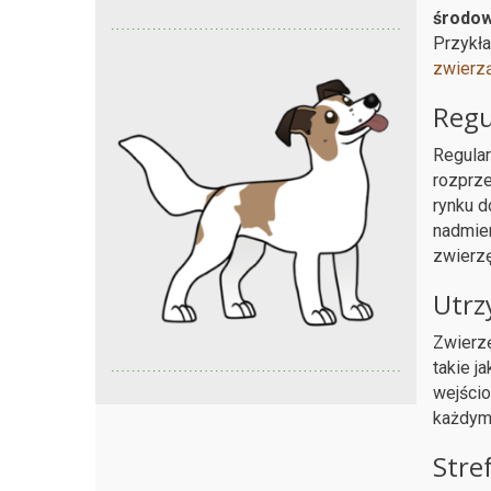
środow
Przykła
zwierz
Regu
Regular
rozprz
rynku d
nadmier
zwierzę
Utrz
Zwierzę
takie j
wejści
każdym 
Stre