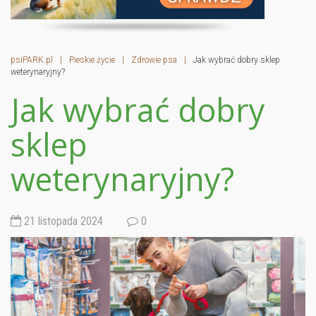
psiPARK.pl
|
Pieskie życie
|
Zdrowie psa
|
Jak wybrać dobry sklep
weterynaryjny?
Jak wybrać dobry
sklep
weterynaryjny?
21 listopada 2024
0