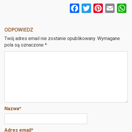
F
T
Pi
E
a
wi
nt
m
ce
tt
er
ail
a
ODPOWIEDZ
b
er
es
Twój adres email nie zostanie opublikowany.
Wymagane
o
t
pola są oznaczone
*
o
k
Nazwa
*
Adres email
*