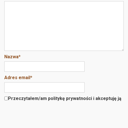
o
k
Nazwa
*
Adres email
*
Przeczytałem/am politykę prywatności i akceptuję ją