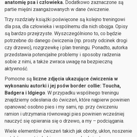
anatomię psa i człowieka.
Dodatkowo zaznaczone są
partie mięśni zaangażowanych w dane ćwiczenie.
Trzy rozdziały książki poświęcone są kolejno treningowi
dla psa, dla człowieka i wspólnemu dla nich obojga. Opisy
są bardzo przejrzyste. Wyszczególniono to, co będzie
potrzebne do danego ćwiczenia (np. prosty odcinek drogi
czy drzewo), rozgrzewkę i plan treningu. Ponadto, autorka
przedstawia potencjalne problemy i sposoby radzenia
sobie z nimi, a także zwraca uwagę na bezpieczną
aktywność.
Pomocne są
liczne zdjęcia ukazujące ćwiczenia w
wykonaniu autorki i jej psów border collie: Toucha,
Badgera i Idgiego
. W przypadku wspólnego treningu
znajdziemy odesłania do ćwiczeń, które najpierw powinien
opanować osobno pies i my sami, np. przy ćwiczeniu
ramion i utrzymania równowagi pies powinien wcześniej
nauczyć się opierania się o drzewo, a my – podciągania.
Wiele elementów ćwiczeń takich jak obroty, ukłon, noszenie