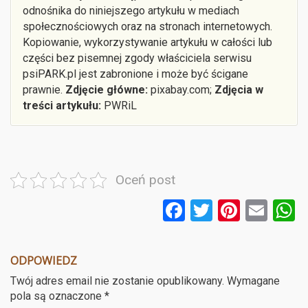
odnośnika do niniejszego artykułu w mediach
społecznościowych oraz na stronach internetowych.
Kopiowanie, wykorzystywanie artykułu w całości lub
części bez pisemnej zgody właściciela serwisu
psiPARK.pl jest zabronione i może być ścigane
prawnie.
Zdjęcie główne:
pixabay.com;
Zdjęcia w
treści artykułu:
PWRiL
Oceń post
F
T
Pi
E
a
wi
nt
m
ce
tt
er
ail
a
ODPOWIEDZ
b
er
es
Twój adres email nie zostanie opublikowany.
Wymagane
o
t
pola są oznaczone
*