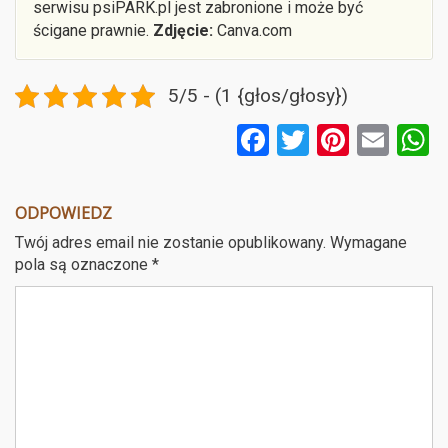
serwisu psiPARK.pl jest zabronione i może być
ścigane prawnie.
Zdjęcie:
Canva.com
5/5 - (1 {głos/głosy})
F
T
Pi
E
a
wi
nt
m
ce
tt
er
ail
a
ODPOWIEDZ
b
er
es
Twój adres email nie zostanie opublikowany.
Wymagane
o
t
pola są oznaczone
*
o
k