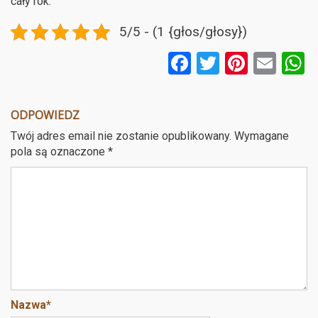
cały rok.
5/5 - (1 {głos/głosy})
F
T
Pi
E
a
wi
nt
m
ce
tt
er
ail
a
ODPOWIEDZ
b
er
es
Twój adres email nie zostanie opublikowany.
Wymagane
o
t
pola są oznaczone
*
o
k
Nazwa
*