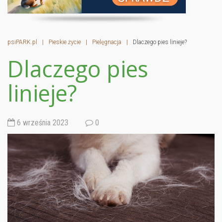
psiPARK.pl
|
Pieskie życie
|
Pielęgnacja
|
Dlaczego pies linieje?
Dlaczego pies
linieje?
6 września 2023
0