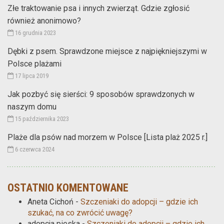
Złe traktowanie psa i innych zwierząt. Gdzie zgłosić
również anonimowo?
16 grudnia 2023
Dębki z psem. Sprawdzone miejsce z najpiękniejszymi w
Polsce plażami
17 lipca 2019
Jak pozbyć się sierści: 9 sposobów sprawdzonych w
naszym domu
15 października 2023
Plaże dla psów nad morzem w Polsce [Lista plaż 2025 r.]
6 czerwca 2024
OSTATNIO KOMENTOWANE
Aneta Cichoń
-
Szczeniaki do adopcji – gdzie ich
szukać, na co zwrócić uwagę?
adopcja pieska
-
Szczeniaki do adopcji – gdzie ich