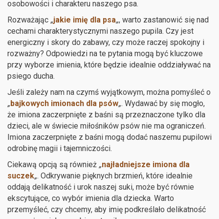
osobowości i charakteru naszego psa.
Rozważając
„
jakie imię dla psa
„
, warto zastanowić się nad
cechami charakterystycznymi naszego pupila. Czy jest
energiczny i skory do zabawy, czy może raczej spokojny i
rozważny? Odpowiedzi na te pytania mogą być kluczowe
przy wyborze imienia, które będzie idealnie oddziaływać na
psiego ducha.
Jeśli zależy nam na czymś wyjątkowym, można pomyśleć o
„
bajkowych imionach dla psów
„
. Wydawać by się mogło,
że imiona zaczerpnięte z baśni są przeznaczone tylko dla
dzieci, ale w świecie miłośników psów nie ma ograniczeń.
Imiona zaczerpnięte z baśni mogą dodać naszemu pupilowi
odrobinę magii i tajemniczości.
Ciekawą opcją są również
„
najładniejsze imiona dla
suczek
„
. Odkrywanie pięknych brzmień, które idealnie
oddają delikatność i urok naszej suki, może być równie
ekscytujące, co wybór imienia dla dziecka. Warto
przemyśleć, czy chcemy, aby imię podkreślało delikatność