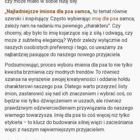
czy może miało w sobie nutę siły.
„
Najładniejsze imiona dla psa samca
„
to temat równie
szeroki i inspirujący. Często wybierając
imię dla psa
samca,
zależy nam na nadaniu mu pewnego „charakteru”. Czy
chcemy, aby było to imię kojarzące się z siłą i odwagą, czy
może z subtelną elegancją? Wybór zależy wyłącznie od
naszych osobistych preferencji i tego, co uważamy za
najbardziej pasujące do naszego nowego przyjaciela.
Podsumowując, proces wyboru imienia dla psa to nie tylko
kwestia brzmienia czy modnych trendów. To również
szansa na wyrażenie swojej kreatywności i oddanie hołdu
charakterowi naszego psa. Dlatego warto przejrzeć listy
imion, zastanowić się nad ich znaczeniem i wybrać coś, co
będzie nie tylko dźwięczeniem w uszach, ale również
prawdziwym odzwierciedleniem przywiązania do naszego
wiernego towarzysza. Imię dla psa to coś więcej niż tylko
etykieta – to klucz do budowania silnej więzi i zacieśniania
więzi z naszym najwierniejszym przyjacielem.