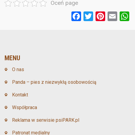
Oceń page
F
T
Pi
E
a
wi
nt
m
ce
tt
er
ail
a
b
er
es
o
t
MENU
o
O nas
k
Panda – pies z niezwykłą osobowością
Kontakt
Współpraca
Reklama w serwisie psiPARK.pl
Patronat medialny