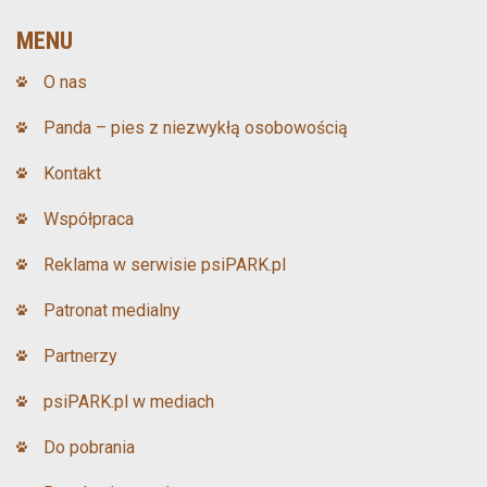
o
t
MENU
o
O nas
k
Panda – pies z niezwykłą osobowością
Kontakt
Współpraca
Reklama w serwisie psiPARK.pl
Patronat medialny
Partnerzy
psiPARK.pl w mediach
Do pobrania