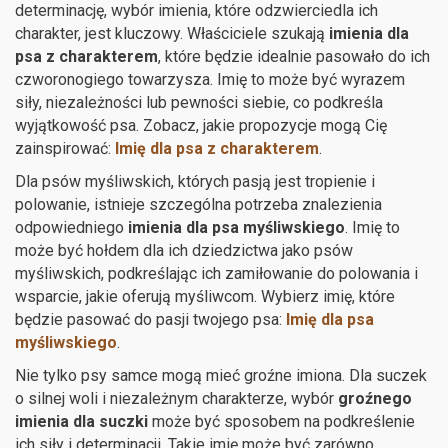
determinację, wybór imienia, które odzwierciedla ich
charakter, jest kluczowy. Właściciele szukają
imienia dla
psa z charakterem
, które będzie idealnie pasowało do ich
czworonogiego towarzysza. Imię to może być wyrazem
siły, niezależności lub pewności siebie, co podkreśla
wyjątkowość psa. Zobacz, jakie propozycje mogą Cię
zainspirować:
Imię dla psa z charakterem
.
Dla psów myśliwskich, których pasją jest tropienie i
polowanie, istnieje szczególna potrzeba znalezienia
odpowiedniego
imienia dla psa myśliwskiego
. Imię to
może być hołdem dla ich dziedzictwa jako psów
myśliwskich, podkreślając ich zamiłowanie do polowania i
wsparcie, jakie oferują myśliwcom. Wybierz imię, które
będzie pasować do pasji twojego psa:
Imię dla psa
myśliwskiego
.
Nie tylko psy samce mogą mieć groźne imiona. Dla suczek
o silnej woli i niezależnym charakterze, wybór
groźnego
imienia dla suczki
może być sposobem na podkreślenie
ich siły i determinacji. Takie imię może być zarówno