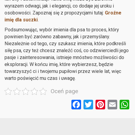
wyrazem odwagi, jak i elegancji, co dodaje jej uroku i
osobowości. Zapoznaj się z propozycjami tutaj:
Groźne
imię dla suczki
.
Podsumowując, wybór imienia dla psa to proces, który
powinien być zarówno zabawny, jak i przemyślany.
Niezależnie od tego, czy szukasz imienia, które podkreśli
siłę psa, czy też chcesz znaleźć coś, co odzwierciedli jego
pasje i zainteresowania, istnieje mnóstwo możliwości do
eksploracji. W końcu imię, które wybierzesz, będzie
towarzyszyć ci i twojemu pupiłowi przez wiele lat, więc
warto poświęcić mu czas i uwagę.
Oceń page
F
T
Pi
E
a
wi
nt
m
ce
tt
er
ail
a
b
er
es