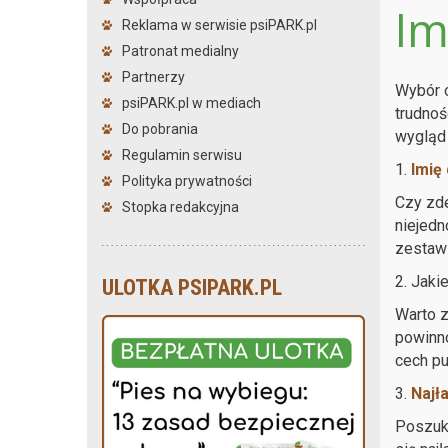
Im
Reklama w serwisie psiPARK.pl
Patronat medialny
Partnerzy
Wybór o
psiPARK.pl w mediach
trudnoś
Do pobrania
wygląd 
Regulamin serwisu
1.
Imię 
Polityka prywatności
Czy zd
Stopka redakcyjna
niejedn
zestawi
2. Jaki
ULOTKA PSIPARK.PL
Warto z
powinno
cech pu
3.
Najła
Poszuku