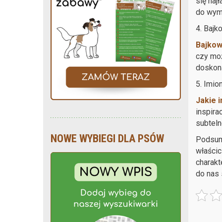
się naj
do wymó
4. Bajk
Bajkow
czy moż
doskon
5. Imio
Jakie i
inspira
subteln
NOWE WYBIEGI DLA PSÓW
Podsumo
właścic
charakt
do nas