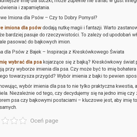
ładniejsze imię dla suczki, może zupełnie nie trafiać w gust inne
wienia i zapamiętania.
owe Imiona dla Psów – Czy to Dobry Pomysł?
e imiona dla psów
dodają nutkę magii i fantazji. Warto zastanowi
e bardziej pasuje do rzeczywistości. To zależy od upodobań wła
ale pasować do bajkowych imion.
na dla Psów z Bajek – Inspiracja z Kreskówkowego Świata
mię wybrać dla psa
kojarzące się z bajką? Kreskówkowy świat p
cją przy wyborze imienia dla psa. Czy może być to imię bohatera
ego towarzysza przygód? Wybór imienia z bajki to pewien sposó
wując, wybór imienia dla psa to nie tylko praktyczna kwestia, 
iela. Niezależnie od tego, czy decydujemy się na jedno imię czy 
erem psa czy bajkowymi postaciami – kluczowe jest, aby imię to
 samych.
Oceń page