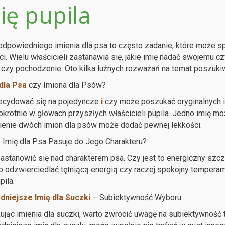
ię pupila
dpowiedniego imienia dla psa to często zadanie, które może sp
ci. Wielu właścicieli zastanawia się, jakie imię nadać swojemu c
czy pochodzenie. Oto kilka luźnych rozważań na temat poszukiw
dla Psa
czy Imiona dla Psów?
ecydować się na pojedyncze
i
czy może poszukać oryginalnych im
okrotnie w głowach przyszłych właścicieli pupila. Jedno imię m
enie dwóch imion dla psów może dodać pewnej lekkości.
e Imię dla Psa Pasuje do Jego Charakteru?
astanowić się nad charakterem psa. Czy jest to energiczny szc
 odzwierciedlać tętniącą energią czy raczej spokojny temperam
pila.
dniejsze Imię dla Suczki
– Subiektywność Wyboru
jąc imienia dla suczki, warto zwrócić uwagę na subiektywność 