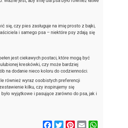
go. Ważne jest, aby imię dla psa było również łatwe
ć się, czy pies zasługuje na imię prosto z bajki,
ściciela i samego psa – niektóre psy zdają się
ełen jest ciekawych postaci, które mogą być
 ulubionej kreskówki, czy może bardziej
b na dodanie nieco koloru do codzienności.
ale również wyraz osobistych preferencji
zestawienie kilku, czy inspirujemy się
 było wyjątkowe i pasujące zarówno do psa, jak i
F
T
Pi
E
W