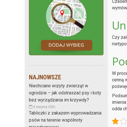
Czasem 
wymówie
Un
Czy zal
nietypo
Po
W proce
NAJNOWSZE
cenną w
Niechciane wizyty zwierząt w
poświęc
ogrodzie – jak odstraszać psy i koty
Podsumo
bez wyrządzania im krzywdy?
imienia
4 sierpnia 2026
odda ch
Tabliczki z zakazem wyprowadzania
psów na terenie wspólnoty