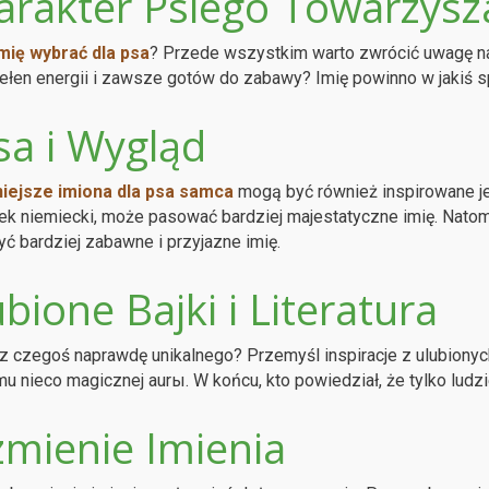
arakter Psiego Towarzysz
mię wybrać dla psa
? Przede wszystkim warto zwrócić uwagę na c
łen energii i zawsze gotów do zabawy? Imię powinno w jakiś 
sa i Wygląd
niejsze imiona dla psa samca
mogą być również inspirowane jeg
k niemiecki, może pasować bardziej majestatyczne imię. Nato
ć bardziej zabawne i przyjazne imię.
bione Bajki i Literatura
 czegoś naprawdę unikalnego? Przemyśl inspiracje z ulubionyc
u nieco magicznej aurы. W końcu, kto powiedział, że tylko ludzie
zmienie Imienia