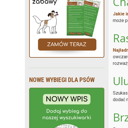
Ch
Jakie i
może pe
Ra
Najład
owczare
rozważy
Ulu
NOWE WYBIEGI DLA PSÓW
Szukasz
dodać m
Br