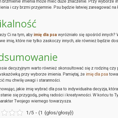
brzmienie imienia może mieć duże znaczenie. Przy wyborze imi
nia i czy brzmi przyjemnie. Psu będzie łatwiej zareagować na kr
ikalność
eży Ci na tym, aby
imię dla psa
wyróżniało się spośród innych?
we imię, które nie tylko zaskoczy innych, ale również będzie d
dsumowanie
sie decyzyjnym warto również skonsultować się z rodziną czy 
skazówką przy wyborze imienia. Pamiętaj, że
imię dla psa
towar
ić mu chwilę uwagi i staranności.
wując, jakie imię wybrać dla psa to indywidualna decyzja, któr
 stanie się przygodą, pełną radości i kreatywności. W końcu to Ty 
arakter Twojego wiernego towarzysza.
1/5 - (1 {głos/głosy})