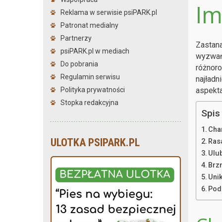
Im
Reklama w serwisie psiPARK.pl
Patronat medialny
Partnerzy
Zastana
psiPARK.pl w mediach
wyzwań,
Do pobrania
różnoro
Regulamin serwisu
najładn
Polityka prywatności
aspekta
Stopka redakcyjna
Spis 
Cha
ULOTKA PSIPARK.PL
Ras
Ulub
Brz
Uni
Pod