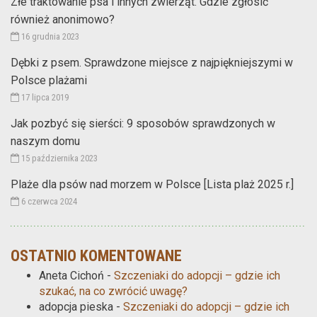
Złe traktowanie psa i innych zwierząt. Gdzie zgłosić
również anonimowo?
16 grudnia 2023
Dębki z psem. Sprawdzone miejsce z najpiękniejszymi w
Polsce plażami
17 lipca 2019
Jak pozbyć się sierści: 9 sposobów sprawdzonych w
naszym domu
15 października 2023
Plaże dla psów nad morzem w Polsce [Lista plaż 2025 r.]
6 czerwca 2024
OSTATNIO KOMENTOWANE
Aneta Cichoń
-
Szczeniaki do adopcji – gdzie ich
szukać, na co zwrócić uwagę?
adopcja pieska
-
Szczeniaki do adopcji – gdzie ich