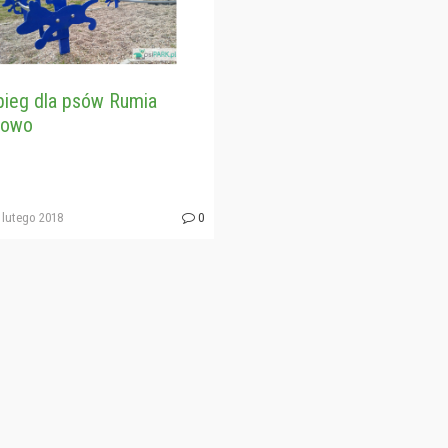
ieg dla psów Rumia
nowo
 lutego 2018
0