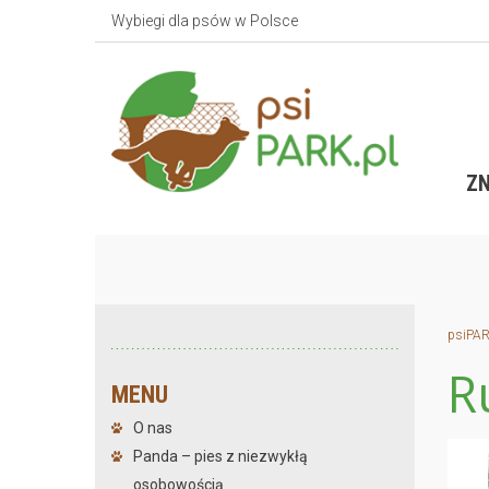
Wybiegi dla psów w Polsce
ZN
psiPAR
R
MENU
O nas
Panda – pies z niezwykłą
osobowością