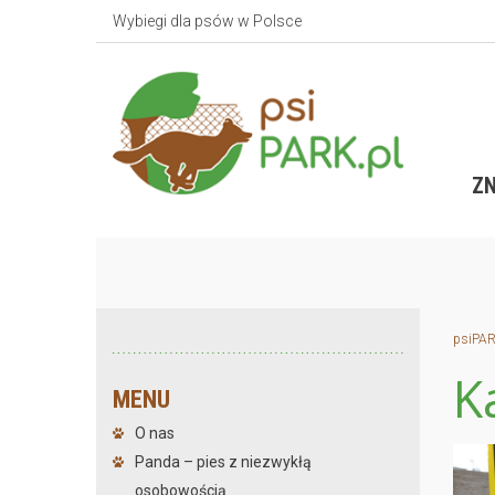
Wybiegi dla psów w Polsce
ZN
psiPAR
K
MENU
O nas
Panda – pies z niezwykłą
osobowością