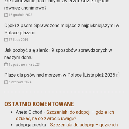
Złe traktowanie psa i innych zwierząt. Gdzie zgłosić
również anonimowo?
16 grudnia 2023
Dębki z psem. Sprawdzone miejsce z najpiękniejszymi w
Polsce plażami
17 lipca 2019
Jak pozbyć się sierści: 9 sposobów sprawdzonych w
naszym domu
15 października 2023
Plaże dla psów nad morzem w Polsce [Lista plaż 2025 r.]
6 czerwca 2024
OSTATNIO KOMENTOWANE
Aneta Cichoń
-
Szczeniaki do adopcji – gdzie ich
szukać, na co zwrócić uwagę?
adopcja pieska
-
Szczeniaki do adopcji – gdzie ich