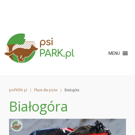
MENU
psiPARK.pl
|
Plaże dla psów
|
Białogóra
Białogóra