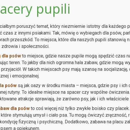
acery pupili
ciałbym poruszyć temat, który niezmiernie istotny dla każdego 
 czas z innymi psiakami. Tak, mówię o wybiegach dla psów, pa
orach przeszkód. To miejsca, które dla naszych pupili stanowią ni
, zdrowia i społeczności.
 dla psów
to miejsce, gdzie nasze pupile mogą spędzić czas n
ując teren. To jakby dla nich ogromna hala zabaw, gdzie mogą wy
przyjaciół. W takich miejscach psy mają szansę na socjalizację, 
znej i emocjonalnej.
dla psów
są jak oazy w środku miasta – miejsca, gdzie psy i ich
nej rutyny. To idealne miejsce na spacer czy wspólne ćwiczenia. 
ktowane atrakcje sprawiają, że zarówno psy, jak i ich właściciel
abaw dla psów
to coś więcej niż tylko zwykłe boisko czy placek
i, które stymulują umysł i ciało psa. Tu mogą ćwiczyć zręczność,
kondycję fizyczną i psychiczną. Dodatkowo, zabawa na placu zab
 psem a opiekunem.