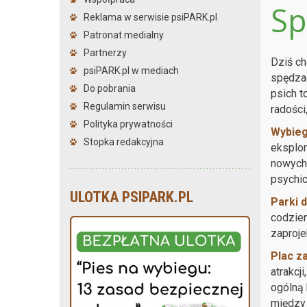
Sp
Reklama w serwisie psiPARK.pl
Patronat medialny
Partnerzy
Dziś ch
psiPARK.pl w mediach
spędzać
Do pobrania
psich t
Regulamin serwisu
radości
Polityka prywatności
Wybieg
Stopka redakcyjna
eksplor
nowych 
psychic
ULOTKA PSIPARK.PL
Parki 
codzien
zaproje
Plac z
atrakcj
ogólną 
między