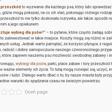
r przeszkód
to wyzwanie dla każdego psa, który lubi sprawdzać 
, gdzie mogą pokazać, na co ich stać, pokonując różnego rodza
r przeszkód to nie tylko doskonała rozrywka, ale także sposób n
nim a jego opiekunem.
sztuje wybieg dla psów
?” – to pytanie, które często zadają sobi
to zainwestować w takie miejsce. Koszty mogą się różnić w zależn
nych usług. Jednak warto pamiętać, że korzyści płynące z regu
, radość i dobre samopoczucie naszego czworonożnego przyjac
, które zapewni naszemu psu możliwość swobodnej zabawy i inte
owując,
wybiegi dla psów
, parki, place zabaw i tory przeszkód t
że ważne elementy ich życia. To tutaj mogą rozwijać się, uczyć, 
psów i ludzi. Dlatego warto dbać o to, by nasze miasta były prz
dnie warunki do spędzania czasu na świeżym powietrzu.
Oceń page