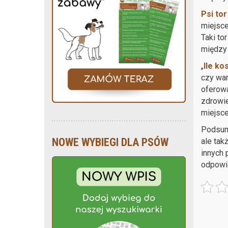
Psi to
miejsce
Taki to
między 
„
Ile ko
czy war
oferowa
zdrowie
miejsce
Podsum
NOWE WYBIEGI DLA PSÓW
ale tak
innych 
odpowie