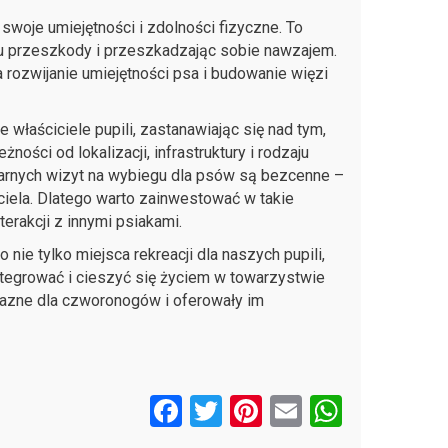
swoje umiejętności i zdolności fizyczne. To
ju przeszkody i przeszkadzając sobie nawzajem.
a rozwijanie umiejętności psa i budowanie więzi
e właściciele pupili, zastanawiając się nad tym,
ości od lokalizacji, infrastruktury i rodzaju
larnych wizyt na wybiegu dla psów są bezcenne –
iela. Dlatego warto zainwestować w takie
rakcji z innymi psiakami.
o nie tylko miejsca rekreacji dla naszych pupili,
integrować i cieszyć się życiem w towarzystwie
yjazne dla czworonogów i oferowały im
F
T
Pi
E
W
a
wi
nt
m
h