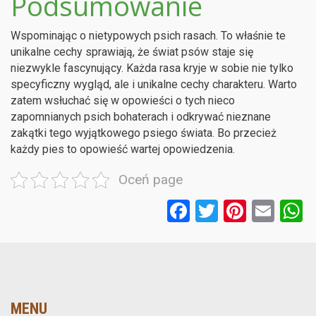
Podsumowanie
Wspominając o nietypowych psich rasach. To właśnie te
unikalne cechy sprawiają, że świat psów staje się
niezwykle fascynujący. Każda rasa kryje w sobie nie tylko
specyficzny wygląd, ale i unikalne cechy charakteru. Warto
zatem wsłuchać się w opowieści o tych nieco
zapomnianych psich bohaterach i odkrywać nieznane
zakątki tego wyjątkowego psiego świata. Bo przecież
każdy pies to opowieść wartej opowiedzenia.
Oceń page
F
T
Pi
E
a
wi
nt
m
ce
tt
er
ail
a
b
er
es
o
t
MENU