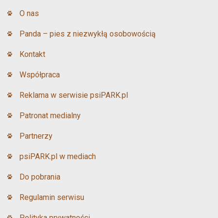
o
O nas
k
Panda – pies z niezwykłą osobowością
Kontakt
Współpraca
Reklama w serwisie psiPARK.pl
Patronat medialny
Partnerzy
psiPARK.pl w mediach
Do pobrania
Regulamin serwisu
Polityka prywatności