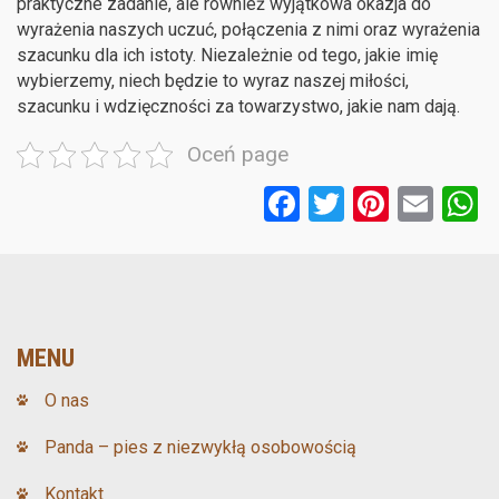
praktyczne zadanie, ale również wyjątkowa okazja do
wyrażenia naszych uczuć, połączenia z nimi oraz wyrażenia
szacunku dla ich istoty. Niezależnie od tego, jakie imię
wybierzemy, niech będzie to wyraz naszej miłości,
szacunku i wdzięczności za towarzystwo, jakie nam dają.
Oceń page
F
T
Pi
E
a
wi
nt
m
ce
tt
er
ail
a
b
er
es
o
t
MENU
o
O nas
k
Panda – pies z niezwykłą osobowością
Kontakt