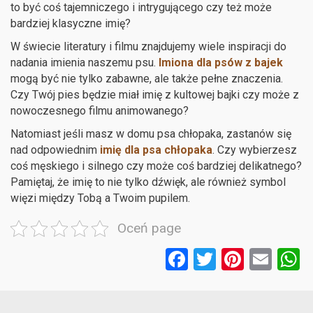
to być coś tajemniczego i intrygującego czy też może
bardziej klasyczne imię?
W świecie literatury i filmu znajdujemy wiele inspiracji do
nadania imienia naszemu psu.
Imiona dla psów z bajek
mogą być nie tylko zabawne, ale także pełne znaczenia.
Czy Twój pies będzie miał imię z kultowej bajki czy może z
nowoczesnego filmu animowanego?
Natomiast jeśli masz w domu psa chłopaka, zastanów się
nad odpowiednim
imię dla psa chłopaka
. Czy wybierzesz
coś męskiego i silnego czy może coś bardziej delikatnego?
Pamiętaj, że imię to nie tylko dźwięk, ale również symbol
więzi między Tobą a Twoim pupilem.
Oceń page
F
T
Pi
E
a
wi
nt
m
ce
tt
er
ail
a