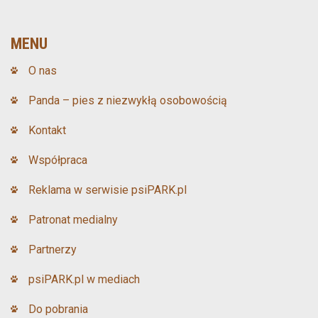
b
er
es
o
t
MENU
o
O nas
k
Panda – pies z niezwykłą osobowością
Kontakt
Współpraca
Reklama w serwisie psiPARK.pl
Patronat medialny
Partnerzy
psiPARK.pl w mediach
Do pobrania