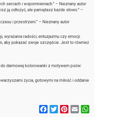
ych sercach i wspomnieniach.” – Nieznany autor
sisz ją odłożyć, ale pamiętasz każde słowo.” –
czasu i przestrzeni.” – Nieznany autor
 wyrażania radości, entuzjazmu czy emocji.
m, aby pokazać swoje szczęście. Jest to również
nk do darmowej kolorowanki z motywem psów:
owarzyszami życia, gotowymi na miłość i oddanie
F
T
Pi
E
W