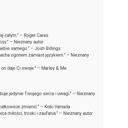
ię całym.” – Roger Caras
psy.” – Nieznany autor
iebie samego.” – Josh Billings
 macha ogonem zamiast językiem.” – Nieznany
 on daje Ci swoje.” – Marley & Me
uje jedynie Twojego serca i uwagi.” – Nieznany
 całkowicie zmienić.” – Kobi Yamada
ca miłości, troski i zaufania.” – Nieznany autor