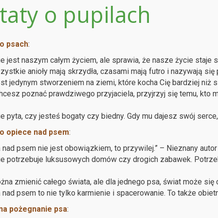
taty o pupilach
 o psach
:
ie jest naszym całym życiem, ale sprawia, że nasze życie staje s
zystkie anioły mają skrzydła, czasami mają futro i nazywają się 
est jedynym stworzeniem na ziemi, które kocha Cię bardziej niż s
chcesz poznać prawdziwego przyjaciela, przyjrzyj się temu, kto
ie pyta, czy jesteś bogaty czy biedny. Gdy mu dajesz swój serce,
 o opiece nad psem
:
 nad psem nie jest obowiązkiem, to przywilej.” – Nieznany autor
ie potrzebuje luksusowych domów czy drogich zabawek. Potrzeb
żna zmienić całego świata, ale dla jednego psa, świat może się
 nad psem to nie tylko karmienie i spacerowanie. To także obietni
na pożegnanie psa
: