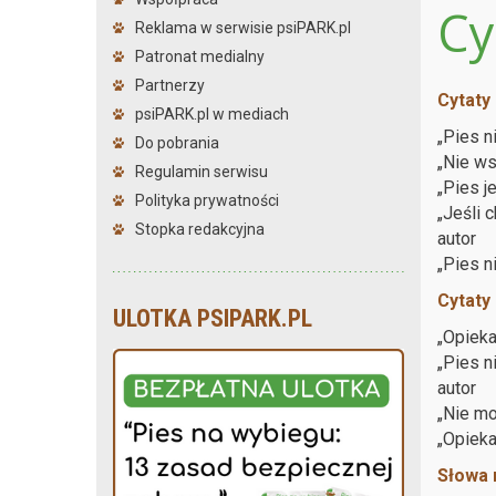
Cy
Reklama w serwisie psiPARK.pl
Patronat medialny
Partnerzy
Cytaty
psiPARK.pl w mediach
„Pies n
Do pobrania
„Nie ws
Regulamin serwisu
„Pies j
Polityka prywatności
„Jeśli 
Stopka redakcyjna
autor
„Pies n
Cytaty
ULOTKA PSIPARK.PL
„Opieka
„Pies n
autor
„Nie mo
„Opieka
Słowa 