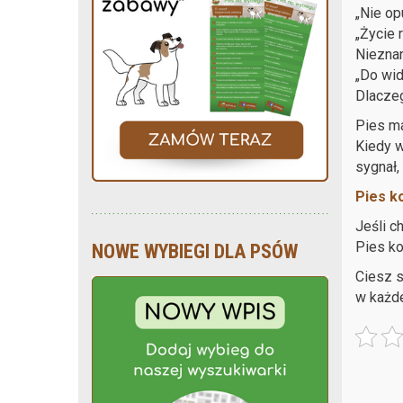
„Nie op
„Życie 
Nieznan
„Do wid
Dlacze
Pies ma
Kiedy w
sygnał, 
Pies k
Jeśli c
Pies k
NOWE WYBIEGI DLA PSÓW
Ciesz s
w każde