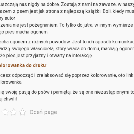
uszczają nas nigdy na dobre. Zostają z nami na zawsze, w nasz
razem z psem jest jak strona z najlepszą książki. Boli, kiedy mu
y autor
zenia nie jest pożegnaniem. To tylko do jutra, w innym wymiarze 
go pies macha ogonem:
cha ogonem z różnych powodów. Jest to ich sposób komunikacji,
idzą swojego właściciela, który wraca do domu, machają ogone
że pies jest przyjazny i otwarty na interakcję.
olorowanka do druku
:
hcesz odpocząć i zrelaksować się poprzez kolorowanie, oto li
olorowanka
ię swoją pasją do psów i pamiętaj, że są one niezastąpionymi t
j chwili!
Oceń page