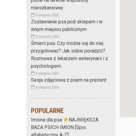
psów na terenie wspólnoty
mieszkaniowej
4 sierpnia 2026
Zostawianie psa pod sklepem i w
innym miejscu publicznym
4 sierpnia 2026
Śmierć psa. Czy można się do niej
przygotować? Jak sobie poradzić?
Rozmowa z lekarzem weterynarii i z
psychologiem
4 sierpnia 2026
Sesja zdjęciowa z psem na prezent
4 sierpnia 2026
POPULARNE
Imiona dla psa
NAJWIĘKSZA
BAZA PSICH IMION [Spis
alfabetyczny A-Z]