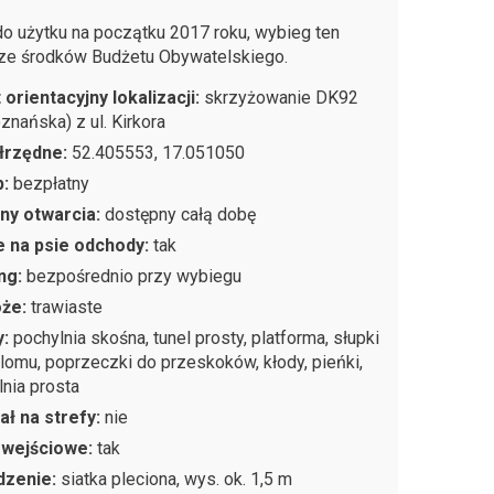
o użytku na początku 2017 roku, wybieg ten
ze środków Budżetu Obywatelskiego.
 orientacyjny lokalizacji:
skrzyżowanie DK92
oznańska) z ul. Kirkora
łrzędne:
52.405553, 17.051050
p:
bezpłatny
ny otwarcia:
dostępny całą dobę
 na psie odchody:
tak
ng:
bezpośrednio przy wybiegu
oże:
trawiaste
y:
pochylnia skośna, tunel prosty, platforma, słupki
alomu, poprzeczki do przeskoków, kłody, pieńki,
lnia prosta
ał na strefy:
nie
 wejściowe:
tak
dzenie:
siatka pleciona, wys. ok. 1,5 m