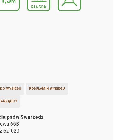
 DO WYBIEGU
REGULAMIN WYBIEGU
ZARZĄDCY
dla psów Swarzędz
łkowa 65B
dz
62-020