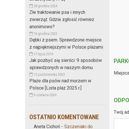
28 grudnia 2024
Złe traktowanie psa i innych
zwierząt. Gdzie zgłosić również
anonimowo?
16 grudnia 2023
Dębki z psem. Sprawdzone miejsce
z najpiękniejszymi w Polsce plażami
17 lipca 2019
PARK
Jak pozbyć się sierści: 9 sposobów
sprawdzonych w naszym domu
Miejsca
15 października 2023
Plaże dla psów nad morzem w
Polsce [Lista plaż 2025 r.]
6 czerwca 2024
ODPO
Twój ad
OSTATNIO KOMENTOWANE
Aneta Cichoń
-
Szczeniaki do