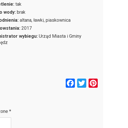
tlenie:
tak
o wody:
brak
odnienia:
altana, ławki, piaskownica
owstania:
2017
istrator wybiegu:
Urząd Miasta i Gminy
zędz
F
T
Pi
a
wi
nt
ce
tt
er
b
er
es
zone
*
o
t