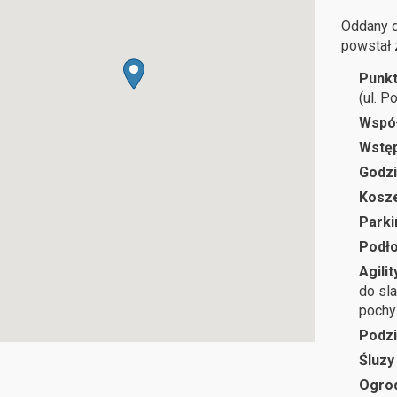
Oddany d
powstał 
Punkt
(ul. P
Wspó
Wstę
Godzi
Kosze
Parki
Podł
Agilit
do sl
pochy
Podzi
Śluzy
Ogro