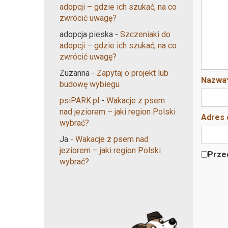
adopcji – gdzie ich szukać, na co
zwrócić uwagę?
adopcja pieska
-
Szczeniaki do
adopcji – gdzie ich szukać, na co
zwrócić uwagę?
Zuzanna
-
Zapytaj o projekt lub
Nazwa
budowę wybiegu
psiPARK.pl
-
Wakacje z psem
nad jeziorem – jaki region Polski
Adres 
wybrać?
Ja
-
Wakacje z psem nad
jeziorem – jaki region Polski
Przec
wybrać?