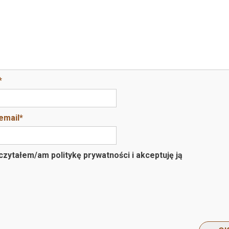
*
email
*
zytałem/am politykę prywatności i akceptuję ją