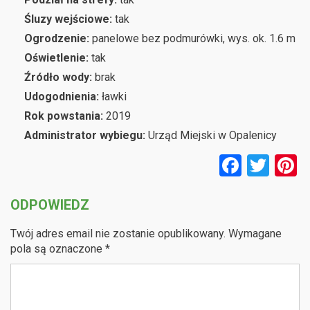
Śluzy wejściowe:
tak
Ogrodzenie:
panelowe bez podmurówki, wys. ok. 1.6 m
Oświetlenie:
tak
Źródło wody:
brak
Udogodnienia:
ławki
Rok powstania:
2019
Administrator wybiegu:
Urząd Miejski w Opalenicy
F
T
P
a
wi
n
ODPOWIEDZ
ce
tt
e
b
er
e
Twój adres email nie zostanie opublikowany.
Wymagane
o
pola są oznaczone
*
o
k