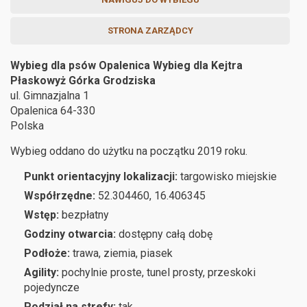
STRONA ZARZĄDCY
Wybieg dla psów Opalenica Wybieg dla Kejtra
Płaskowyż Górka Grodziska
ul. Gimnazjalna 1
Opalenica
64-330
Polska
Wybieg oddano do użytku na początku 2019 roku.
Punkt orientacyjny lokalizacji:
targowisko miejskie
Współrzędne:
52.304460, 16.406345
Wstęp:
bezpłatny
Godziny otwarcia:
dostępny całą dobę
Podłoże:
trawa, ziemia, piasek
Agility:
pochylnie proste, tunel prosty, przeskoki
pojedyncze
Podział na strefy:
tak