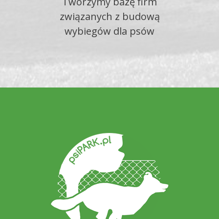
Tworzymy bazę firm
związanych z budową
wybiegów dla psów