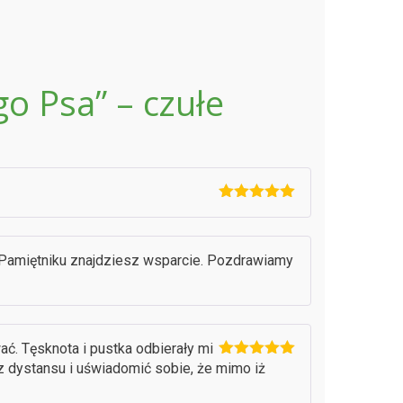
o Psa” – czułe
Oceniono
5
na 5
 w Pamiętniku znajdziesz wsparcie. Pozdrawiamy
ć. Tęsknota i pustka odbierały mi
 z dystansu i uświadomić sobie, że mimo iż
Oceniono
5
na 5