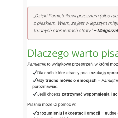
„Dzięki Pamiętnikowi przeszłam (albo rac
z pieskiem. Wiem, że jest w lepszym mie
trudnych momentach straty.”
– Małgorza
Dlaczego warto pis
Pamiętnik
to wyjątkowa przestrzeń, w której mo
Dla osób, które straciły psa i
szukają spos
Gdy
trudno mówić o emocjach
–
Pamiętni
porozmawiać.
Jeśli chcesz
zatrzymać wspomnienia
i
uc
Pisanie może Ci pomóc w:
zrozumieniu i akceptacji emocji
– trudne 