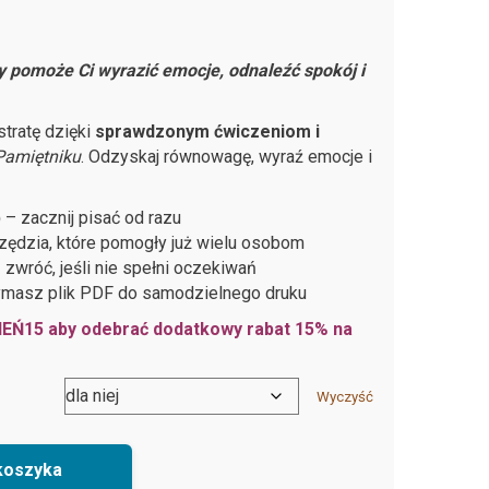
ry pomoże Ci wyrazić emocje, odnaleźć spokój i
tratę dzięki
sprawdzonym ćwiczeniom i
Pamiętniku
. Odzyskaj równowagę, wyraź emocje i
p
– zacznij pisać od razu
zędzia, które pomogły już wielu osobom
 zwróć, jeśli nie spełni oczekiwań
ymasz plik PDF do samodzielnego druku
IEŃ15 aby odebrać dodatkowy rabat 15% na
Wyczyść
koszyka