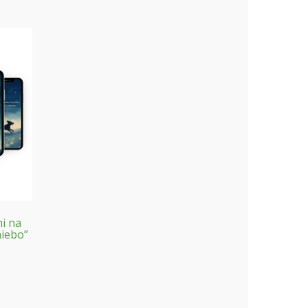
mi na
niebo”