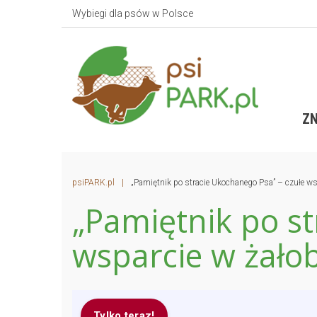
Wybiegi dla psów w Polsce
ZN
psiPARK.pl
|
„Pamiętnik po stracie Ukochanego Psa” – czułe ws
„Pamiętnik po st
wsparcie w żałob
Tylko teraz!