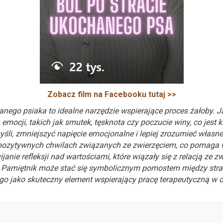
Zobacz film na Facebooku tutaj >>
nego psiaka to idealne narzędzie wspierające proces żałoby.
mocji, takich jak smutek, tęsknota czy poczucie winy, co jest 
li, zmniejszyć napięcie emocjonalne i lepiej zrozumieć własn
ozytywnych chwilach związanych ze zwierzęciem, co pomaga 
janie refleksji nad wartościami, które wiązały się z relacją ze 
. Pamiętnik może stać się symbolicznym pomostem między strat
o jako skuteczny element wspierający pracę terapeutyczną w o