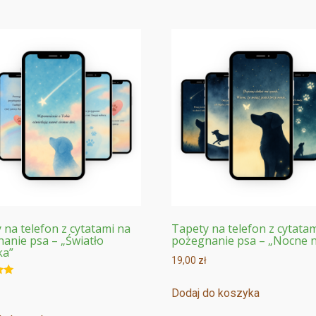
 na telefon z cytatami na
Tapety na telefon z cytata
anie psa – „Światło
pożegnanie psa – „Nocne 
ka”
19,00
zł
o
Dodaj do koszyka