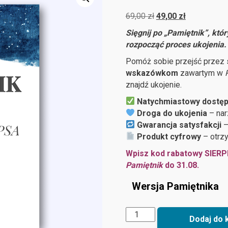
Oceniony
9
5.00
na 5
Pierwotna
Aktualna
69,00
zł
49,00
zł
na
podstawie
cena
cena
Sięgnij po „Pamiętnik”, któ
ocen
wynosiła:
wynosi:
klientów
rozpocząć proces ukojenia.
69,00 zł.
49,00 zł.
Pomóż sobie przejść przez s
wskazówkom
zawartym w
znajdź ukojenie.
Natychmiastowy dostę
Droga do ukojenia
– nar
Gwarancja satysfakcji
–
Produkt cyfrowy
– otrz
Wpisz kod rabatowy SIERP
Pamiętnik
do 31.08.
Wersja Pamiętnika
ilość
Dodaj do 
„Pamiętnik