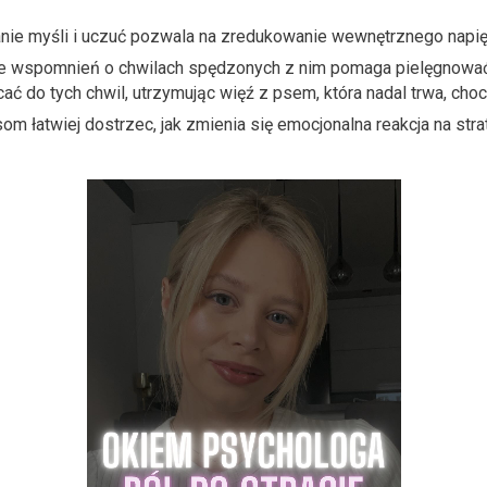
ie myśli i uczuć pozwala na zredukowanie wewnętrznego napięci
ie wspomnień
o chwilach spędzonych z nim pomaga pielęgnować
 do tych chwil, utrzymując więź z psem, która nadal trwa, choci
som łatwiej dostrzec, jak zmienia się emocjonalna reakcja na str