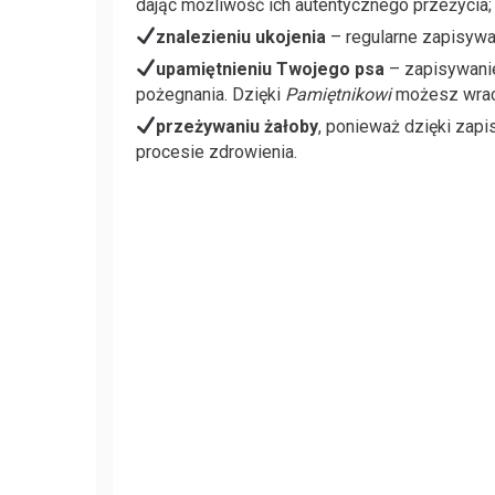
dając możliwość ich autentycznego przeżycia;
znalezieniu ukojenia
–
regularne zapisywan
upamiętnieniu Twojego psa
– zapisywan
pożegnania.
Dzięki
Pamiętnikowi
możesz wracać
przeżywaniu żałoby
, ponieważ dzięki zapi
procesie zdrowienia.