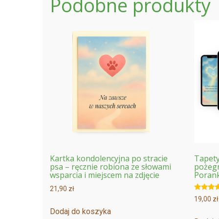
Podobne produkty
Kartka kondolencyjna po stracie
Tapety
psa – ręcznie robiona ze słowami
pożegn
wsparcia i miejscem na zdjęcie
Poran
21,90
zł
Ocenion
19,00
zł
5.00
na 5
Dodaj do koszyka