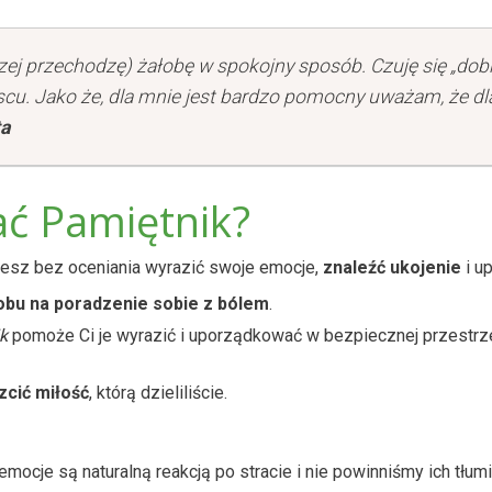
zej przechodzę) żałobę w spokojny sposób. Czuję się „dob
jscu. Jako że, dla mnie jest bardzo pomocny uważam, że d
ta
ać Pamiętnik?
żesz bez oceniania wyrazić swoje emocje,
znaleźć ukojenie
i u
obu na poradzenie sobie z bólem
.
k
pomoże Ci je wyrazić i uporządkować w bezpiecznej przestrze
zcić miłość
, którą dzieliliście.
emocje są naturalną reakcją po stracie i nie powinniśmy ich tłum