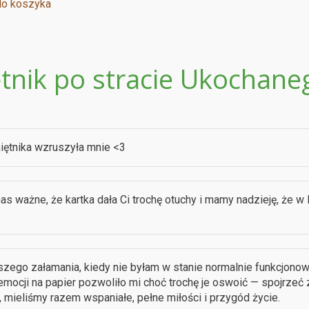
do koszyka
tnik po stracie Ukochaneg
iętnika wzruszyła mnie <3
nas ważne, że kartka dała Ci trochę otuchy i mamy nadzieję, że
ego załamania, kiedy nie byłam w stanie normalnie funkcjonowa
emocji na papier pozwoliło mi choć trochę je oswoić — spojrzeć
 mieliśmy razem wspaniałe, pełne miłości i przygód życie.