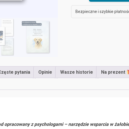
po
stracie
Bezpieczne i szybkie płatnośc
Ukochanego
Psa”
–
czułe
wsparcie
w
żałobie
Częste pytania
Opinie
Wasze historie
Na prezent
orad opracowany z psychologami – narzędzie wsparcia w żałobie